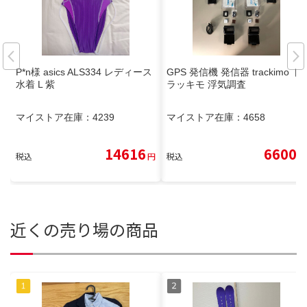
P*n様 asics ALS334 レディース
GPS 発信機 発信器 trackimo ト
水着 L 紫
ラッキモ 浮気調査
マイストア在庫：
4239
マイストア在庫：
4658
14616
6600
税込
円
税込
円
近くの売り場の商品