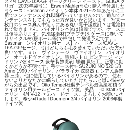
ス 4/4 CAVL-16A-GF セージグリーン イースト。GLIGA グ
リガ 2003年製弓① : Erwen Mahler弓② : 購入時付属した
弓ケース : Eastman バイオリン本体2021~22年あたりに工
房でメンテナンスそれ以降行っていませんので、追加でメ
ンテナンスをしてもらった方が良いかと思います。写真一
枚目のケース真ん中辺りにある丸い電子湿度計？は電池切
れで動きません。バイオリン本体は綺麗ですが、ケースに
は傷等あります。気泡緩衝材(プチプチ)をケースに巻いて
リサイクル材(段ボール等)で梱包して発送予定です。。
Eastman 【バイオリン用ケース】ハードケース/CAVL-
16A-GF/セージ。弓はどちらも毛を替えていただいた方が
良いです。６５ ヴィンテージ ヴァイオリン バイオリ
ン オールドヴァイオリン。昭和レトロ ビンテージ マン
ドリン 7弦 4コース 豪華装飾 彫刻 螺鈿 貝細工。正常に動
くかどうか不明です。弓ケース付✨ SUZUKI NO.520 1/8
Anno 1990 バイオリン。バラライカ 弦楽器 ロシア民族楽
器 三弦。他に使用しているバイオリンがあるので、使わ
ないよりどなたかに鳴らしていただけたら…と思い悩みな
がらの出品です。Otto Tempel社製テンペル最高級柘植ヴ
ァイオリン用テールピース ドイツ製。美品 Hallstatt バイ
オリン 4/4 V-12 セミハードケース。よろしくお願いいた
します。希少●Rudolf Doerner● 3/4 バイオリン 2003年製
ドイツ製