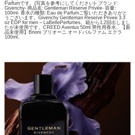
Parfumです。(写真を参考にしてください)- ブランド:
Givenchy- 商品名: Gentleman Réserve Privée- 容量:
100ml- 香水の種類: Eau de Parfumご覧いただきありがと
うございます。Givenchy Gentleman Reserve Privee 3.3
oz EDP for men – LaBellePerfumes。箱から1.2回出しまし
たが未使用です。CREED Aventus 50ml 男性用香水。【新
品未使用】Brioni ブリオーニ オードパルファム エクラ
100ml。