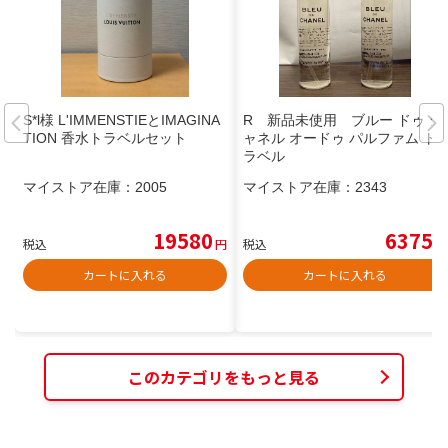
S*l様 L'IMMENSTIEとIMAGINA
R 新品未使用 ブルー ドゥ シ
TION 香水トラベルセット
ャネル オードゥ パルファム ト
ラベル
マイストア在庫：
2005
マイストア在庫：
2343
19580
6375
税込
円
税込
円
カートに入れる
カートに入れる
このカテゴリをもっと見る