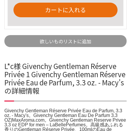
カートに入れる
欲しいものリストに追加
L*c様 Givenchy Gentleman Réserve
Privée 1 Givenchy Gentleman Réserve
Privée Eau de Parfum, 3.3 oz. - Macy's
の詳細情報
Givenchy Gentleman Réserve Privée Eau de Parfum, 3.3
oz. - Macy's。Givenchy Gentleman Eau De Parfum 3.3
OZ|MaxAroma.com。Givenchy Gentleman Reserve Privee
3.3 oz EDP for men – LaBellePerfumes。高級感あふれる
香りのGentleman Réserve Privée、100mlのEau de