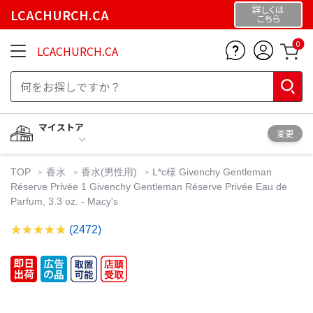
詳しくは
LCACHURCH.CA
こちら
0
LCACHURCH.CA
マイストア
変更
TOP
香水
香水(男性用)
L*c様 Givenchy Gentleman
Réserve Privée 1 Givenchy Gentleman Réserve Privée Eau de
Parfum, 3.3 oz. - Macy's
(2472)