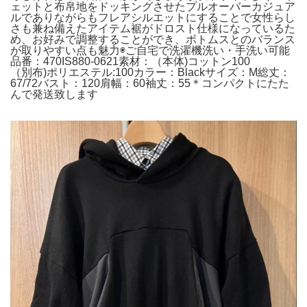
ェットと布帛地をドッキングさせたプルオーバーカジュア
ルでありながらもフレアシルエットにすることで女性らし
さも兼ね備えたアイテム裾がドロスト仕様になっているた
め、お好みで調整することができ、ボトムスとのバランス
が取りやすい点も魅力◉ご自宅で洗濯機洗い・手洗い可能
品番：470IS880-0621素材：（本体)コットン100
（別布)ポリエステル:100カラー：Blackサイズ：M総丈：
67/72バスト：120肩幅：60袖丈：55＊コンパクトにたた
んで発送致します