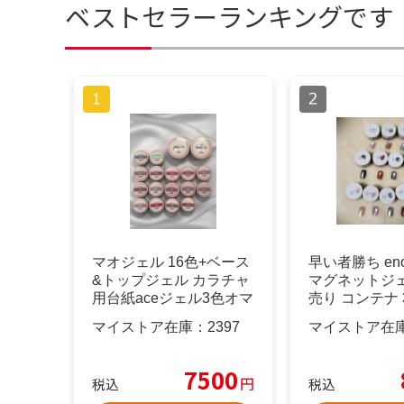
ベストセラーランキングです
マオジェル 16色+ベース
早い者勝ち en
&トップジェル カラチャ
マグネットジェ
用台紙aceジェル3色オマ
売り コンテナ 
ケ付
マイストア在庫：
2397
マイストア在
7500
円
税込
税込