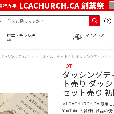
LCACHURCH.CA 創業祭
25周年
マイストア
店舗・チラシ検
索
ダッシングディバ ohora ネイル セット売り ダッシングディバ ohora ネ
HOT !
ダッシングディ
ト売り ダッシン
セット売り 初回
※LCACHURCH.CA 限定
YouTuberの皆様に商品