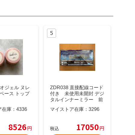
 マオジェル ヌレ
ZDR038 直接配線コード
 ベース トップ
付き 未使用未開封 デジ
タルインナーミラー 前
後
ア在庫：
4336
マイストア在庫：
3296
8526
17050
円
円
税込