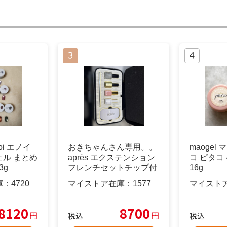
oi エノイ
おきちゃんさん専用。。
maogel
ル まとめ
après エクステンション
コ ピタコ
3g
フレンチセットチップ付
16g
き
庫：
4720
マイストア在庫：
1577
マイスト
8120
8700
円
円
税込
税込