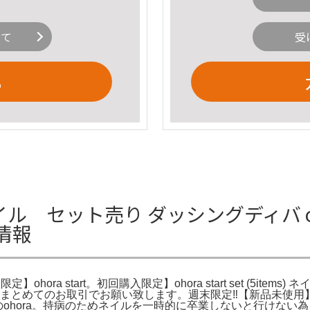
いて
受
る
イル セット売り ダッシングディバ oh
細情報
ohora start。初回購入限定】ohora start set (5it
強化剤。全てまとめてのお取引でお願い致します。週末限定‼️【新品未使用】
 セルフジェルネイルのohora。持病のためネイルを一時的に卒業しない