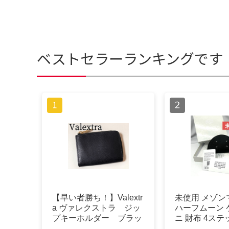
ベストセラーランキングです
【早い者勝ち！】Valextr
未使用 メゾン
a ヴァレクストラ ジッ
ハーフムーン 
プキーホルダー ブラッ
ニ 財布 4ステ
ク系