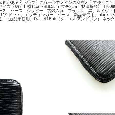
も余裕があるくらいで、これ一つでメインの財布として使うこと
ズ（約）】横11cm×縦8.5cm×マチ2cm【製造番号】TH
ス パース ジッピー 古銭入れ ブラック 黒。ルイヴィトン
財布 L字 ドット。エッティンガー ケース 新品未使用。blackmean
)。【新品未使用】Daniel&Bob（ダニエルアンドボブ） ネックウォ