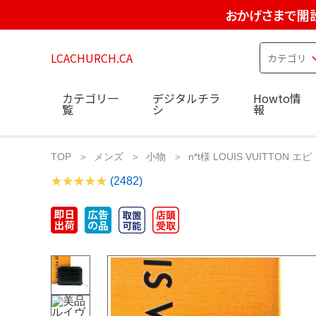
おかげさまで開設
LCACHURCH.CA
カテゴリ一
デジタルチラ
Howto情
覧
シ
報
TOP
メンズ
小物
n*t様 LOUIS VUITT
(2482)