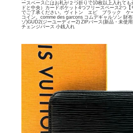
ースペースにはお札が２つ折りで10枚以上入れて
ドと中央）カードポケット4つフリースペース2つ【サイ
でご了承ください。ヴィトン エピ ブラック ケー
コイン。comme des garcons コムデギャルソン 
ゾ)GUD2(ジーユーディー2) ZIPパース(新品・未使用
チェンジパース 小銭入れ