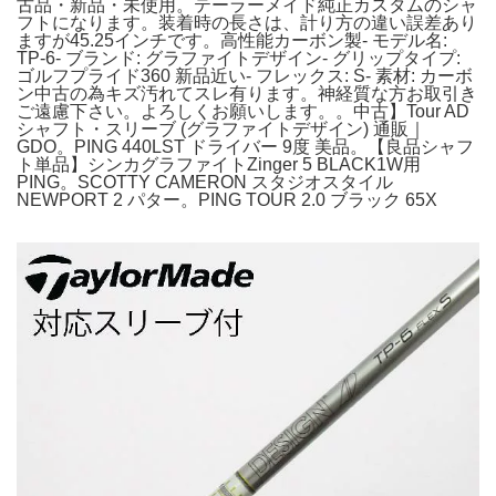
古品・新品・未使用。テーラーメイド純正カスタムのシャ
フトになります。装着時の長さは、計り方の違い誤差あり
ますが45.25インチです。高性能カーボン製- モデル名:
TP-6- ブランド: グラファイトデザイン- グリップタイプ:
ゴルフプライド360 新品近い- フレックス: S- 素材: カーボ
ン中古の為キズ汚れてスレ有ります。神経質な方お取引き
ご遠慮下さい。よろしくお願いします。。中古】Tour AD
シャフト・スリーブ (グラファイトデザイン) 通販｜
GDO。PING 440LST ドライバー 9度 美品。【良品シャフ
ト単品】シンカグラファイトZinger 5 BLACK1W用
PING。SCOTTY CAMERON スタジオスタイル
NEWPORT 2 パター。PING TOUR 2.0 ブラック 65X