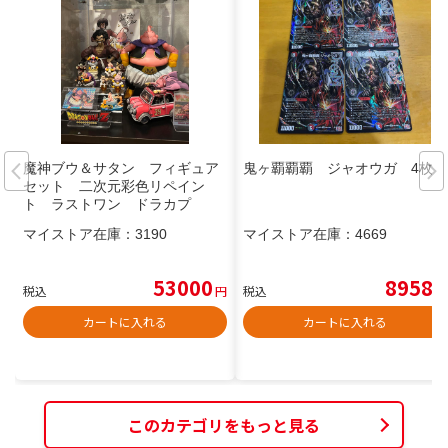
魔神ブウ＆サタン フィギュア
鬼ヶ覇覇覇 ジャオウガ 4枚
セット 二次元彩色リペイン
ト ラストワン ドラカプ
マイストア在庫：
3190
マイストア在庫：
4669
53000
8958
税込
円
税込
円
カートに入れる
カートに入れる
このカテゴリをもっと見る