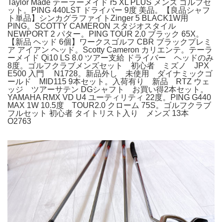
Taylor Made テーラーメイド r5 XL PLUS メンズ ゴルフセ
ット。PING 440LST ドライバー 9度 美品。【良品シャフ
ト単品】シンカグラファイトZinger 5 BLACK1W用
PING。SCOTTY CAMERON スタジオスタイル
NEWPORT 2 パター。PING TOUR 2.0 ブラック 65X。
【新品 ヘッド 6個】ワークスゴルフ CBR ブラックプレミ
ア アイアン ヘッド。Scotty Cameron カリエンテ。テーラ
ーメイド Qi10 LS 8.0 ツアー支給 ドライバー ヘッドのみ
8度。ゴルフクラブメンズセット 初心者 ミズノ JPX
E500 入門 N1728。新品外し 未使用 ダイナミックゴ
ールド MID115 9本セット。入荷有り 新品 RTZ ウェ
ッジ ツアーサテン DGシャフト お買い得2本セット。
YAMAHA RMX VD U4 ユーティリティ 22度。PING G440
MAX 1W 10.5度 TOUR2.0 クローム 75S。ゴルフクラブ
フルセット 初心者 タイトリスト入り メンズ 13本
O2763