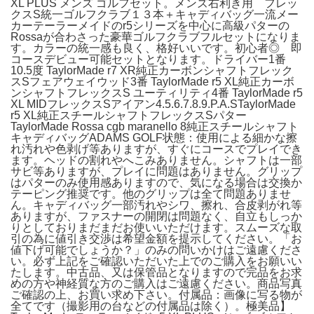
XL PLUS メンズ ゴルフセット。メンズ右利き用 フレッ
クスS統一ゴルフクラブ１３本＋キャディバッグ一流メー
カーテーラーメイドのr5シリーズを中心に高級パターの
Rossaが合わさった豪華ゴルフクラブフルセットになりま
す。カラーの統一感も良く、格好いいです。初心者◎ 即
コースデビュー可能セットとなります。ドライバー1番
10.5度 TaylorMade r7 XR純正カーボンシャフトフレック
スSフェアウェイウッド3番 TaylorMade r5 XL純正カーボ
ンシャフトフレックスS ユーティリティ4番 TaylorMade r5
XL MIDフレックスSアイアン4.5.6.7.8.9.P.A.STaylorMade
r5 XL純正スチールシャフトフレックスSパター
TaylorMade Rossa cgb maranello 8純正スチールシャフト
キャディバッグADAMS GOLF状態：使用による細かな擦
れ汚れや色剥げ等ありますが、すぐにコースでプレイでき
ます。ヘッドの割れやへこみありません。シャフトは一部
サビ等ありますが、プレイに問題はありません。グリップ
はパターのみ使用感ありますので、気になる場合は交換か
テーピング推奨です。他のグリップは全て問題ありませ
ん。キャディバッグ一部汚れやシワ、擦れ、合皮剥がれ等
ありますが、ファスナーの開閉は問題なく、自立もしっか
りとしておりまだまだお使いいただけます。スムーズな取
引の為に値引き交渉は希望金額を提示してください。「お
値下げ可能でしょうか？」のみの問いかけはご遠慮くださ
い。必ず上記をご確認いただいた上でのご購入をお願いい
たします。中古品、又は保管品となりますので完品をお求
めの方や神経質な方のご購入はご遠慮ください。商品写真
ご確認の上、お買い求め下さい。付属品：画像に写る物が
全てです（撮影用の台などの付属品は除く）。極美品】