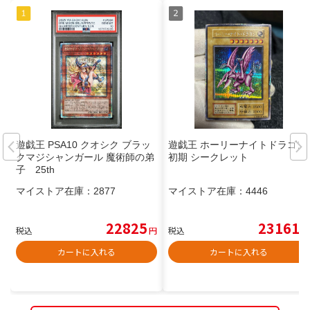
遊戯王 PSA10 クオシク ブラッ
遊戯王 ホーリーナイトドラゴン
クマジシャンガール 魔術師の弟
初期 シークレット
子 25th
マイストア在庫：
2877
マイストア在庫：
4446
22825
23161
税込
円
税込
円
カートに入れる
カートに入れる