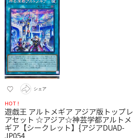
シェア
HOT !
遊戯王 アルトメギア アジア版トップレ
アセット ☆アジア☆神芸学都アルトメ
ギア【シークレット】{アジアDUAD-
JP054