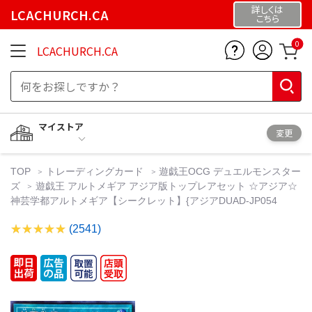
詳しくは
LCACHURCH.CA
こちら
0
LCACHURCH.CA
マイストア
変更
TOP
トレーディングカード
遊戯王OCG デュエルモンスター
ズ
遊戯王 アルトメギア アジア版トップレアセット ☆アジア☆
神芸学都アルトメギア【シークレット】{アジアDUAD-JP054
(2541)