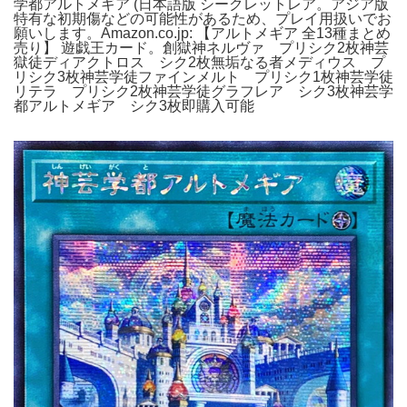
学都アルトメギア (日本語版 シークレットレア。アジア版
特有な初期傷などの可能性があるため、プレイ用扱いでお
願いします。Amazon.co.jp: 【アルトメギア 全13種まとめ
売り】 遊戯王カード。創獄神ネルヴァ プリシク2枚神芸
獄徒ディアクトロス シク2枚無垢なる者メディウス プ
リシク3枚神芸学徒ファインメルト プリシク1枚神芸学徒
リテラ プリシク2枚神芸学徒グラフレア シク3枚神芸学
都アルトメギア シク3枚即購入可能