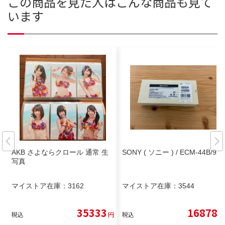
この商品を見た人はこんな商品も見て
います
AKB さよならクロール 通常 生
SONY ( ソニー ) / ECM-44B/9X
写真
マイストア在庫：
3162
マイストア在庫：
3544
35333
16878
税込
円
税込
円