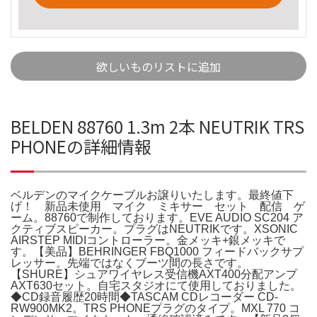
欲しいものリストに追加
BELDEN 88760 1.3m 2本 NEUTRIK TRS
PHONEの詳細情報
ベルデンのマイクケーブルお譲りいたします。最終値下
げ！ 新品未使用 マイク ミキサー セット 配信 ゲ
ーム。88760で制作しております。EVE AUDIO SC204 ア
クティブスピーカー。プラグはNEUTRIKです。XSONIC
AIRSTEP MIDIコントローラー。金メッキ+銀メッキで
す。【美品】BEHRINGER FBQ1000 フィードバックサプ
レッサー。先端ではなくブーツ間の長さです。
【SHURE】シュアワイヤレス受信機AXT400分配アンプ
AXT630セット。自宅スタジオにて使用しておりました。
◆CD録音履歴20時間◆TASCAM CDレコーダー CD-
RW900MK2。TRS PHONEプラグのタイプ。MXL 770 コ