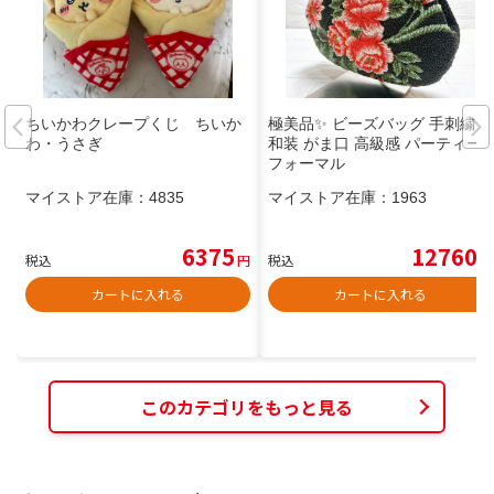
ちいかわクレープくじ ちいか
極美品✨️ ビーズバッグ 手刺繍
わ・うさぎ
和装 がま口 高級感 パーティー
フォーマル
マイストア在庫：
4835
マイストア在庫：
1963
6375
12760
税込
円
税込
円
カートに入れる
カートに入れる
このカテゴリをもっと見る