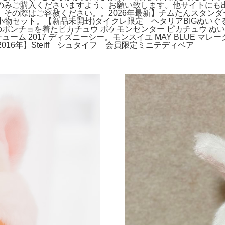
のみご購入くださいますよう、お願い致します。他サイトにも
その際はご容赦ください。。2026年最新】チムたんスタン
物セット。【新品未開封)タイクレ限定 ヘタリアBIGぬいぐる
のポンチョを着たピカチュウ ポケモンセンター ピカチュウ ぬ
ーム 2017 ディズニーシー。モンスイユ MAY BLUE マレ
2016年】Steiff シュタイフ 会員限定ミニテディベア