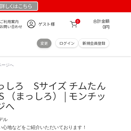
詳しくは
こちら
合計金額
ご利用案内
0
ゲスト様
0円
お問い合わせ
変更
ログイン
新規会員登録
ページへ
っしろ Sサイズ チムたん
S （まっしろ） | モンチッ
ジへ
モデル
の使い心地などをご紹介いただいております！