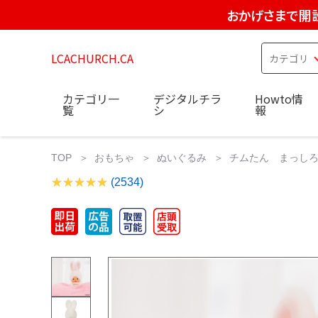
おかげさまで開設
LCACHURCH.CA
カテゴリ一
デジタルチラ
Howto情
覧
シ
報
TOP
おもちゃ
ぬいぐるみ
チムたん まっしろ 
(2534)