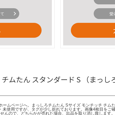
いて
受
る
チムたん スタンダード S （まっし
ホームページへ。まっしろチムたん Sサイズ モンチッチ チムたん ぬい
57164。新品・未使用ですが、タグが少し折れております。画像4
ませんので、どちらかが売れた場合、出品を取り消し致します