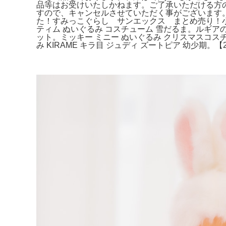
品等はお受けいたしかねます。ご了承いただける方
すので、キャンセルさせていただく事がございます。
た！すみっこぐらし サンエックス まとめ売り！小
ティム ぬいぐるみ コスチューム 雪だるま。ルギア
ット。ミッキー ミニー ぬいぐるみ クリスマスコスチュ
み KIRAME キラ目 ジュディ ズートピア 幼少期。【