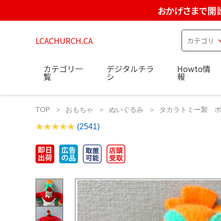
おかげさまで開設
LCACHURCH.CA
カテゴリ一
デジタルチラ
Howto情
覧
シ
報
TOP
おもちゃ
ぬいぐるみ
タカラトミー製 ポケ
(2541)