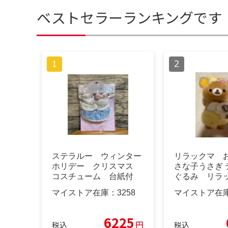
ベストセラーランキングです
ステラルー ウィンター
リラックマ 
ホリデー クリスマス
さな子うさぎ 
コスチューム 台紙付
ぐるみ リラッ
き 新品未使用
ア限定
マイストア在庫：
3258
マイストア在
6225
円
税込
税込