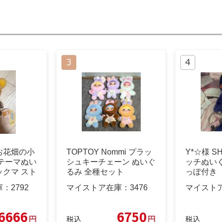
お花畑の小
TOPTOY Nommi プラッ
Y*☆様 S
テーマぬい
シュキーチェーン ぬいぐ
ッチぬいぐ
クマ スト
るみ 全種セット
っぽ付き
庫：
2792
マイストア在庫：
3476
マイスト
6666
6750
円
円
税込
税込