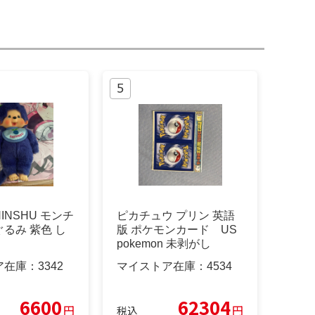
HINSHU モンチ
ピカチュウ プリン 英語
るみ 紫色 し
版 ポケモンカード US
pokemon 未剥がし
ア在庫：
3342
マイストア在庫：
4534
6600
62304
円
円
税込