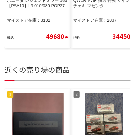
ポニータ レジェンドミラー 1ed
QWER VVIP 抽選 特典 サイン
【PSA10】L3 010/080 POP27
チェキ マゼンタ
マイストア在庫：
3132
マイストア在庫：
2837
49680
34450
税込
円
税込
円
近くの売り場の商品