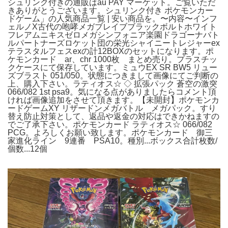
シュリンク付きの通販はau PAY マーケット。ご覧いただ
きありがとうございます。シュリンク付き ポケモンカー
ドゲーム」の人気商品一覧 | 安い商品を。〜内容〜インフ
ェルノX古代の咆哮メガブレイブブラックボルトホワイト
フレアムニキスゼロメガシンフォニア楽園ドラゴーナバト
ルパートナーズロケット団の栄光シャイニートレジャーex
テラスタルフェスexの計12BOXのセットになります。ポ
ケモンカード ar、chr 1000枚 まとめ売り。プラスチッ
クケースにて保存しています。ミュウEX SR BW5 リュー
ズブラスト 051/050。状態につきまして画像にてご判断の
上、購入下さい。ラティオス☆ ◇ 拡張パック 蒼空の激突
066/082 1st psa9。気になる点がありましたらコメント頂
ければ画像追加をさせて頂きます。【未開封】ポケモンカ
ードゲームXY リザードンメガバトル メガパック。すり
替え防止対策として、返品や返金の対応はできかねますの
でご了承下さい。ポケモンカード ラティオス☆ 066/082
PCG。よろしくお願い致します。ポケモンカード 御三
家進化ライン 9連番 PSA10。種別...ボックス合計枚数/
個数...12個