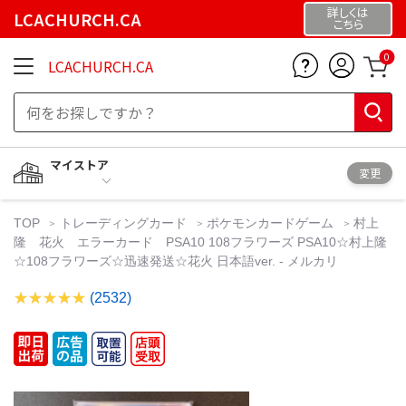
詳しくは
LCACHURCH.CA
こちら
0
LCACHURCH.CA
マイストア
変更
TOP
トレーディングカード
ポケモンカードゲーム
村上
隆 花火 エラーカード PSA10 108フラワーズ PSA10☆村上隆
☆108フラワーズ☆迅速発送☆花火 日本語ver. - メルカリ
(2532)