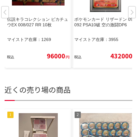
伝説キラコレクション ピカチュ
ポケモンカード リザードン 092/
ウEX 008/027 RR 10枚
092 PSA10破 空の激闘DP6
マイストア在庫：
1269
マイストア在庫：
3955
96000
432000
税込
円
税込
円
近くの売り場の商品