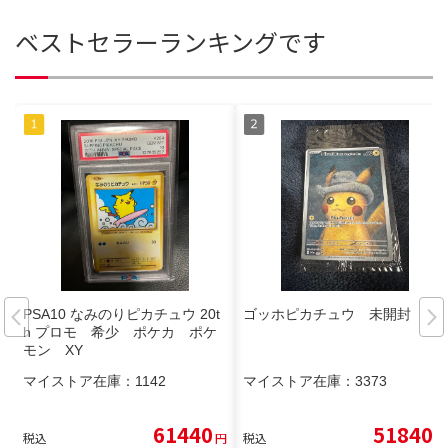
ベストセラーランキングです
PSA10 なみのりピカチュウ 20t
ゴッホピカチュウ 未開封
h プロモ 希少 ポケカ ポケ
モン XY
マイストア在庫：
1142
マイストア在庫：
3373
61440
51840
税込
円
税込
円