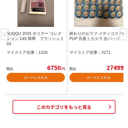
SUQQU 2025 ホリデー コレク
終わりのセラフ メディコス PO
ション 149 舜華 ブラッシュ 1
PUP 百夜ミカエラ 缶バッジ
03
マイストア在庫：
1226
マイストア在庫：
3171
6750
27499
税込
円
税込
円
カートに入れる
カートに入れる
このカテゴリをもっと見る