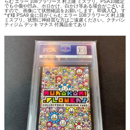
らむ エラー 108フラワーズ 村上隆 ミスプリ。PSA10鑑定
でも小傷や凹み、ホロかけ、白かけ等ある場合がございま
すので、画像にて状態確認をお願いします。即購入⭕️。す
*ず様 PSA9 金に目がくらむ エラー 108フラワーズ 村上隆
ミスプリ。状態に神経質な方はご遠慮ください。クチバシ
ティジム デッキ マチス 付属品全てあり