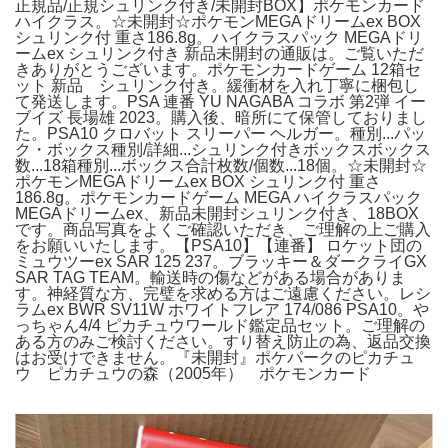
正規品/正規シュリンク付き/未開封BOX】ポケモンカード
ハイクラス。☆未開封☆ポケモンMEGAドリームex BOX
シュリンク付 重さ186.8g。ハイクラスパック MEGAドリ
ームex シュリンク付き 新品未開封の通販は。ご覧いただ
きありがとうございます。ポケモンカードゲーム 12箱セ
ット 新品 シュリンク付き。緩衝材を入れ丁寧に梱包し
て発送します。PSA 連番 YU NAGABA コラボ 第2弾 イー
ブイズ 長場雄 2023。購入後、暗所にて保管しておりまし
た。PSA10 クロバット スリーパー ヘルガー。種別...パッ
ク・ボックス種別/詳細...シュリンク付きボックスボックス
数...18箱種別...ボックス合計枚数/個数...18個。☆未開封☆
ポケモンMEGAドリームex BOX シュリンク付 重さ
186.8g。ポケモンカードゲーム MEGA ハイクラスパック
MEGAドリームex、新品未開封シュリンク付き、18BOX
です。商品写真をよくご確認いただき、ご理解の上ご購入
をお願いいたします。【PSA10】【連番】 ロケット団の
ミュウツーex SAR 125 237。ブラッキー＆ダークライGX
SAR TAG TEAM。輸送時の傷などがある場合がありま
す。神経質な方、完璧を求める方はご遠慮ください。レシ
ラムex BWR SV11W ホワイトフレア 174/086 PSA10。や
っちゃん4/4 ピカチュウワールド鑑定品セット。ご理解の
ある方のみご検討ください。すり替え防止の為、返品交換
はお受けできません。『未開封』ポケパークのピカチュ
ウ ピカチュウの森（2005年） ポケモンカード