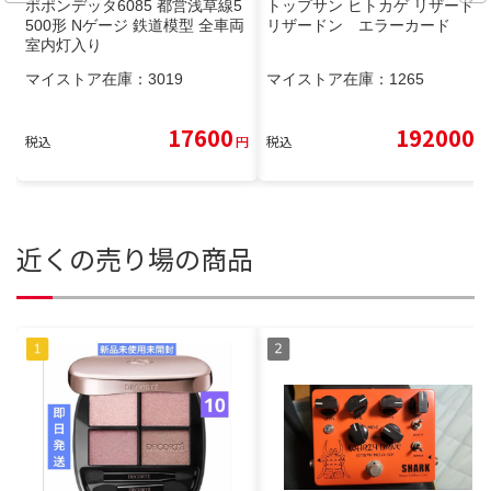
ポポンデッタ6085 都営浅草線5
トップサン ヒトカゲ リザード
500形 Nゲージ 鉄道模型 全車両
リザードン エラーカード
室内灯入り
マイストア在庫：
3019
マイストア在庫：
1265
17600
192000
税込
円
税込
円
近くの売り場の商品