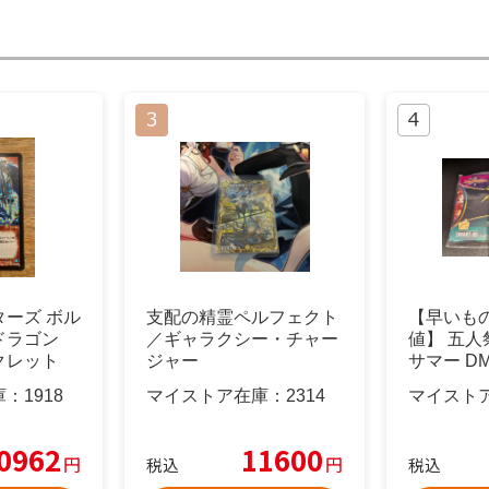
ーズ ボル
支配の精霊ペルフェクト
【早いも
ドラゴン
／ギャラクシー・チャー
値】 五
クレット
ジャー
サマー DM
庫：
1918
マイストア在庫：
2314
マイスト
0962
11600
円
円
税込
税込