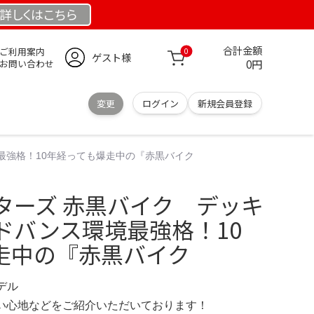
詳しくは
こちら
合計金額
ご利用案内
0
ゲスト様
0円
お問い合わせ
変更
ログイン
新規会員登録
最強格！10年経っても爆走中の『赤黒バイク
ターズ 赤黒バイク デッキ
ドバンス環境最強格！10
走中の『赤黒バイク
モデル
の使い心地などをご紹介いただいております！