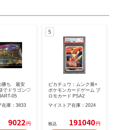
の勝ち 最安
ピカチュウ：ムンク展×
人祭でドラゴン♡
ポケモンカードゲーム プ
ART-05
ロモカード PSA2
ア在庫：
3833
マイストア在庫：
2024
9022
191040
円
円
税込