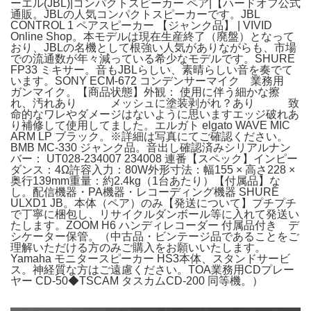
ーエル(JBL)|コンパクトスピーカー ペア|【ハードオフ公式
通販。JBLの人気コンパクトスピーカーです。JBL
CONTROL 1 ペアスピーカー 【ジャンク品】 | VIVID
Online Shop。本モデルは現在生産終了（廃盤）となって
おり、JBLの名機として根強い人気がありながらも、市場
での流通数が年々減っている希少なモデルです。SHURE
FP33 ミキサー。音もJBLらしい、素晴らしい音を奏でて
います。SONY ECM-672 コンデンサーマイク 業務用
ガンマイク。​【商品状態】​外観： 使用に伴う細かな擦
れ、汚れあり メッシュに塗装剥がれ？あり 致
命的なワレやダメージはないように思いますエッジ破れあ
り補修して使用してました。エルガト elgato WAVE MIC
ARM LP ブラック。※詳細は写真にてご確認ください。
BMB MC-330 ジャンク品。​音出し確認済み​シリアルナン
バー： UT028-234007 234008 連番​【スペック】​インピー
ダンス：4Ω​許容入力：80W​外形寸法：幅155 × 高さ228 ×
奥行139mm​重量：約2.4kg（1台あたり）​【付属品】な
し。配信機器・PA機器・レコーディング機器 SHURE
ULXD1 JB。​本体（ペア）のみ​【発送について】プチプチ
で丁寧に梱包し、リサイクルダンボール等に入れて発送い
たします。ZOOM H6 ハンディレコーダー 付属品付き デ
シケーター保管。​（中古品・ビンテージ品であることをご
理解いただける方のみご購入をお願いいたします。
Yamaha モニタースピーカー HS3本体、スタンドサービ
ス。神経質な方はご遠慮ください。TOA業務用CDプレー
ヤー CD-50◆TSCAM タスカムCD-200 同等機。）​