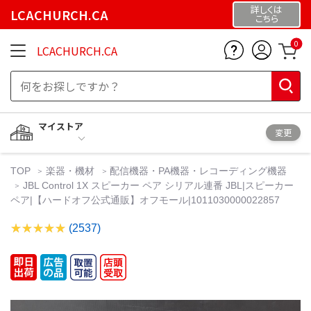
詳しくは
LCACHURCH.CA
こちら
0
LCACHURCH.CA
マイストア
変更
TOP
楽器・機材
配信機器・PA機器・レコーディング機器
JBL Control 1X スピーカー ペア シリアル連番 JBL|スピーカー
ペア|【ハードオフ公式通販】オフモール|1011030000022857
(2537)