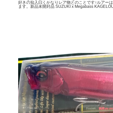
好きの知人曰くかなりレア物とのことです↑ルアー
ます。新品未開封品 SUZUKI x Megabass KAGELOU