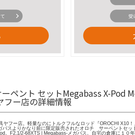
いて
受
る
ント セットMegabass X-Pod 
釣具ヤフー店の詳細情報
具ヤフー店。軽量なのにトルクフルなロッド『OROCHI X10！』 | Meg
バスよりかなり前に限定販売されたオロチ サーペントセットで
 X-Pod。F2.1/2-68XTS | Megabass-メガバス。自