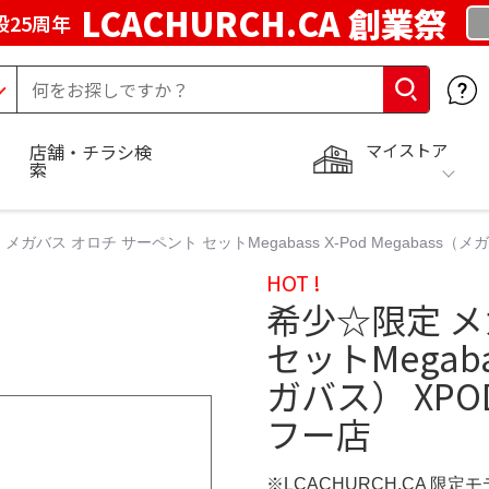
LCACHURCH.CA 創業祭
25周年
マイストア
店舗・チラシ検
索
メガバス オロチ サーペント セットMegabass X-Pod Megabass（
HOT !
希少☆限定 メ
セットMegabas
ガバス） XPO
フー店
※LCACHURCH.CA 限定