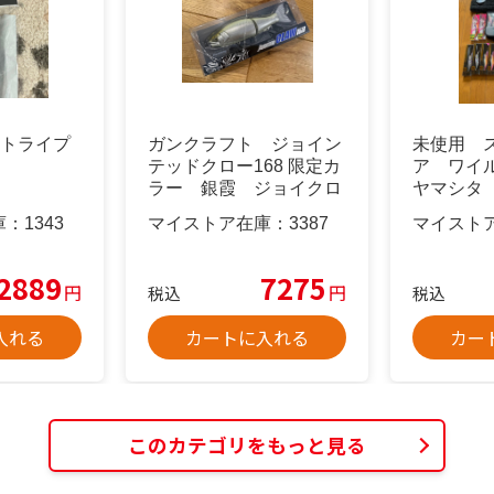
 ストライプ
ガンクラフト ジョイン
未使用 
テッドクロー168 限定カ
ア ワイ
ラー 銀霞 ジョイクロ
ヤマシタ
168
サーチ
庫：
1343
マイストア在庫：
3387
マイスト
2889
7275
円
円
税込
税込
入れる
カートに入れる
カー
このカテゴリをもっと見る