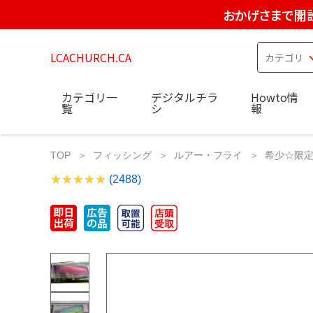
おかげさまで開設
LCACHURCH.CA
カテゴリ一
デジタルチラ
Howto情
覧
シ
報
TOP
フィッシング
ルアー・フライ
希少☆限定 
(2488)