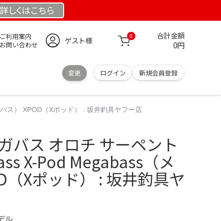
詳しくは
こちら
合計金額
ご利用案内
0
ゲスト様
0円
お問い合わせ
変更
ログイン
新規会員登録
メガバス） XPOD（Xポッド） : 坂井釣具ヤフー店
ガバス オロチ サーペント
s X-Pod Megabass（メ
D（Xポッド） : 坂井釣具ヤ
モデル