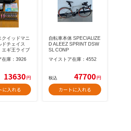
スクイッドマニ
自転車本体 SPECIALIZE
ルドチェイス
D ALEEZ SPRINT DSW
 エギ王ライブ
SL CONP
ア在庫：
3926
マイストア在庫：
4552
13630
47700
円
円
税込
トに入れる
カートに入れる