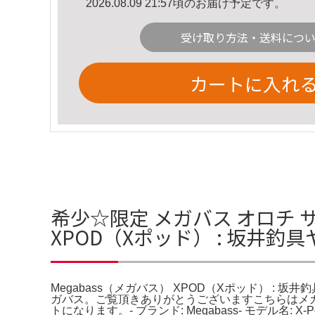
2026.08.09 21:57頃のお届け予定です。
受け取り方法・送料につ
カートに入れ
希少☆限定 メガバス オロチ サーペ
XPOD（Xポッド） : 坂井
Megabass（メガバス） XPOD（Xポッド） : 坂井釣
ガバス。ご覧頂きありがとうございますこちらはメガ
トになります。- ブランド: Megabass- モデル名: