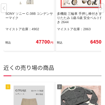
SONY ソニー C-38B コンデンサ
多機能 三輪車 手押し棒付き 折
ーマイク
りたたみ 1歳-5歳 安全ベルト付
き 2644
マイストア在庫：
4902
マイストア在庫：
2863
47700
6450
税込
円
税込
円
近くの売り場の商品