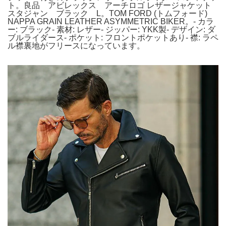
ト。良品 アビレックス アーチロゴ レザージャケット
スタジャン ブラック L。TOM FORD (トムフォード)
NAPPA GRAIN LEATHER ASYMMETRIC BIKER。- カラ
ー: ブラック- 素材: レザー- ジッパー: YKK製- デザイン: ダ
ブルライダース- ポケット: フロントポケットあり- 襟: ラペ
ル襟裏地がフリースになっています。