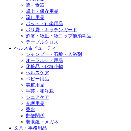
箸・食器
卓上・保存用品
流し用品
ポット・行楽用品
ポリ袋・キッチンガード
割箸・紙皿・紙コップ他消耗品
テーブルクロス
ヘルス＆ビューティー
シャンプー・石鹸・入浴剤
オーラルケア用品
化粧品・化粧小物
ヘルスケア
ベビー用品
美粧用品
手芸・和洋裁
シニアケア
介護用品
香水
郵便関係
老眼鏡・メガネ
文具・事務用品