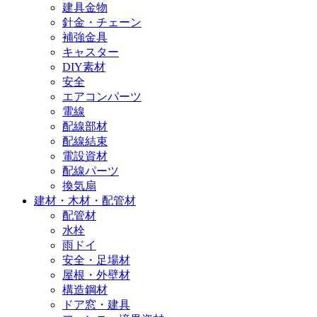
建具金物
針金・チェーン
補強金具
キャスター
DIY素材
安全
エアコンパーツ
電線
配線部材
配線結束
電設資材
配線パーツ
換気扇
建材・木材・配管材
配管材
水栓
雨ドイ
安全・足場材
屋根・外壁材
構造鋼材
ドア窓・建具