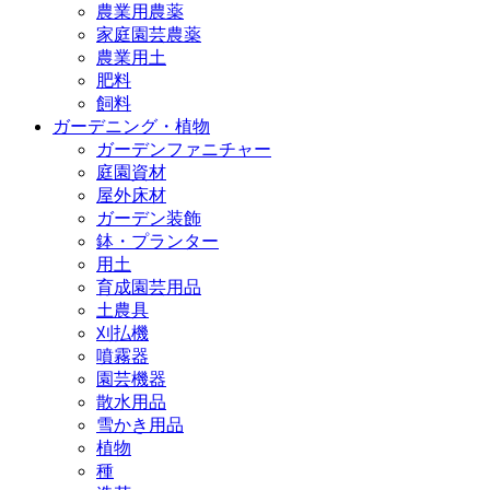
農業用農薬
家庭園芸農薬
農業用土
肥料
飼料
ガーデニング・植物
ガーデンファニチャー
庭園資材
屋外床材
ガーデン装飾
鉢・プランター
用土
育成園芸用品
土農具
刈払機
噴霧器
園芸機器
散水用品
雪かき用品
植物
種