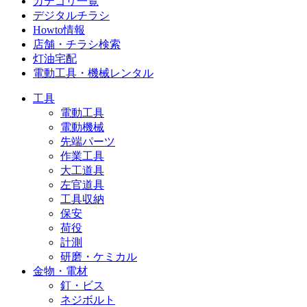
カテゴリ一覧
デジタルチラシ
Howto情報
店舗・チラシ検索
灯油宅配
電動工具・機械レンタル
工具
電動工具
電動機械
先端パーツ
作業工具
大工道具
左官道具
工具収納
保安
荷役
計測
研磨・ケミカル
金物・電材
釘・ビス
ネジボルト