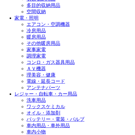
多目的収納用品
空間収納
家電・照明
エアコン・空調機器
冷房用品
暖房用品
その他暖房用品
家事家電
調理家電
コンロ・ガス器具用品
ＡＶ機器
理美容・健康
電線・延長コード
アンテナパーツ
レジャー・自転車・カー用品
洗車用品
ワックスケミカル
オイル・添加剤
バッテリー・電装・バルブ
車内用品・車外用品
車内小物