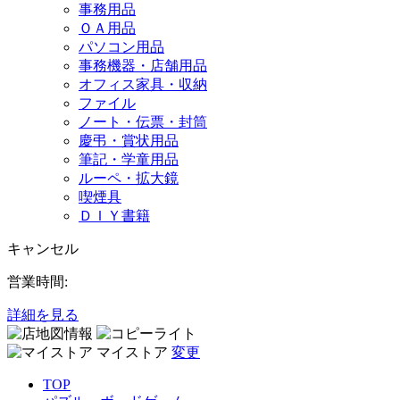
事務用品
ＯＡ用品
パソコン用品
事務機器・店舗用品
オフィス家具・収納
ファイル
ノート・伝票・封筒
慶弔・賞状用品
筆記・学童用品
ルーペ・拡大鏡
喫煙具
ＤＩＹ書籍
キャンセル
営業時間:
詳細を見る
マイストア
変更
TOP