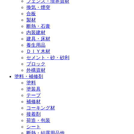
フェンス・境界資材
換気・煙突
合板
製材
断熱・石膏
内装建材
建具・床材
養生用品
ＤＩＹ木材
セメント・砂・砂利
ブロック
外構資材
塗料・補修剤
塗料
塗装具
テープ
補修材
コーキング材
接着剤
荷造・包装
シート
断熱・結露用品他