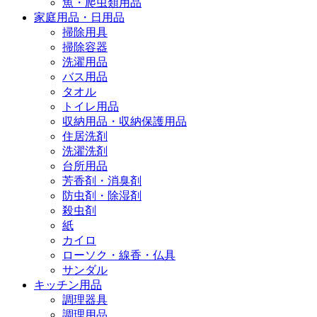
魚・爬虫類用品
家庭用品・日用品
掃除用具
掃除容器
洗濯用品
バス用品
タオル
トイレ用品
収納用品・収納保護用品
住居洗剤
洗濯洗剤
台所用品
芳香剤・消臭剤
防虫剤・除湿剤
殺虫剤
紙
カイロ
ローソク・線香・仏具
サンダル
キッチン用品
調理器具
調理用品