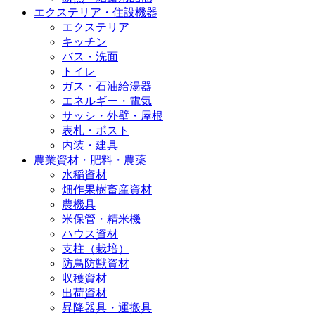
エクステリア・住設機器
エクステリア
キッチン
バス・洗面
トイレ
ガス・石油給湯器
エネルギー・電気
サッシ・外壁・屋根
表札・ポスト
内装・建具
農業資材・肥料・農薬
水稲資材
畑作果樹畜産資材
農機具
米保管・精米機
ハウス資材
支柱（栽培）
防鳥防獣資材
収穫資材
出荷資材
昇降器具・運搬具