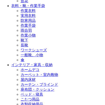
造花
衣料・靴・作業手袋
作業衣料
実用衣料
防寒用品
作業手袋
雨合羽
作業小物
靴下
長靴
ワークシューズ
一般靴、小物
傘
インテリア・家具・収納
ホームデコ
カーペット・室内敷物
屋内床材
カーテン・ブラインド
座布団・クッション
ベッド・寝具
こたつ用品
衣類収納用品