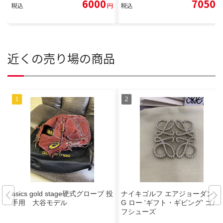
6000
7050
税込
円
税込
円
近くの売り場の商品
asics gold stage硬式グローブ 投
ナイキゴルフ エアジョーダン 1
手用 大谷モデル
G ロー 'ギフト・ギビング' ゴル
フシューズ