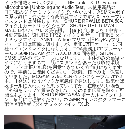
イッチ搭載オールメタル。FIFINE Tank 1 XLR Dynamic
Microphone | Unboxing and Audio Test。未使用新品の
FIFINEのダイナミックマイクでございます。ASMRやボイ
ス系収録にも使えそうな高品質マイクですねXLRケーブル
とスタンドは付属しません。SHURE RPW118 BETA 58A
マイク用カートリッジ シュア。SHURE UHF-R MW4D
MABJ B帯ワイヤレス受信機。【値下げしました！中古・
可動確認済】SHURE FP32 マイクミキサー。FIFINE ダイ
ナミックマイク TANK1｜Yahoo!フリマ（旧PayPayフリ
マ）。詳細は画像に譲りますが、定価1万円オーバーの同
社ハイエンドマイクになります。TOA業務用CDプレーヤ
ー CD-50◆TSCAM タスカムCD-200 同等機。SHURE
SM58 USAのビンテージになります。。本体のみの高級マ
イクになりますので、既にスタンドがあったり収録環境
(オーディオIFとXLR)を用意できている方向けになります
ので、事前にご理解ください。【状態】箱そのまま保管し
ていました。MOGAMI 2791 XLRバランスケーブル 7m×2
本。【発送】ゆうパックか宅急便で発送します。出来れば
段ボールに入れようと思っていますが、在庫がない場合
『外箱をラップで簀巻きをして、そのまま伝票を貼る』可
能性もあります。SHURE BETA 58A ボーカルマイクロホ
ン。事前にご理解ください。#ASMR #インスタグラマー #
配信 #配信者 #ダイナミックマイク #XLR