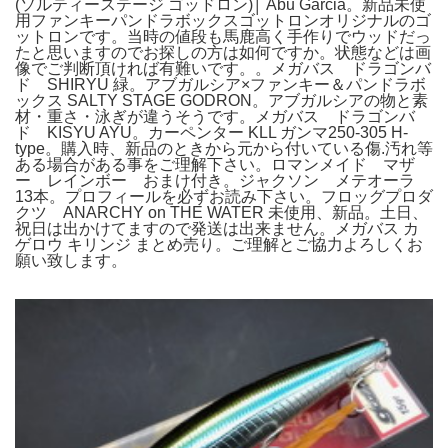
(ソルティーステージ ゴッドロン)│ Abu Garcia。新品未使
用ファンキーパンドラボックスゴットロンオリジナルのゴ
ットロンです。当時の値段も馬鹿高く手作りでウッドだっ
たと思いますのでお探しの方は如何ですか。状態などは画
像でご判断頂ければ有難いです。。メガバス ドラゴンバ
ド SHIRYU 緑。アブガルシア×ファンキー＆パンドラボ
ックス SALTY STAGE GODRON。アブガルシアの物と素
材・重さ・泳ぎが違うそうです。メガバス ドラゴンバ
ド KISYU AYU。カーペンター KLL ガンマ250-305 H-
type。購入時、新品のときから元から付いている傷.汚れ等
ある場合がある事をご理解下さい。ロマンメイド マザ
ー レインボー おまけ付き。ジャクソン メテオーラ
13本。プロフィールを必ずお読み下さい。フロッグプロダ
クツ ANARCHY on THE WATER 未使用、新品。土日、
祝日は出かけてますので発送は出来ません。メガバス カ
ゲロウ キリンジ まとめ売り。ご理解とご協力よろしくお
願い致します。