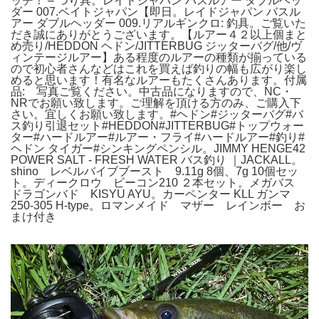
ッチ！ – つり具。レイドジャパン バスルアー ダブルヘッ
ダー 007.ベイトジャパン【即日。レイドジャパン バスル
アー ダブルヘッダー 009.リアルギンクロ: 釣具。ご覧いた
だき誠にありがとうございます。【ルアー４２以上個まと
め売り/HEDDON ヘドン/JITTERBUG ジッターバグ/他/ヴ
ィンテージルアー】ある程度のルアーの種類が揃っている
ので初心者さんなどはこれを買えば釣りの幅も広がり楽し
めると思います！有名なルアーもたくさんあります。付属
品: 写真ご覧ください。中古品になりますので、NC・
NRでお願い致します。ご理解を頂ける方のみ、ご購入下
さい。宜しくお願い致します。#ヘドン#ジッターバグ#バ
ス釣り引退セット#HEDDON#JITTERBUG#トップウォー
ター#ハードルアー#ルアー・フライ#ハードルアー#釣り#
ヘドン タイガー#シンキングペンシル。JIMMY HENGE42
POWER SALT - FRESH WATER バス釣り ｜JACKALL。
shino レベルバイブブースト 9.11g 8個、7g 10個セッ
ト。ディークロウ ビーコン210 ２本セット。メガバス
ドラゴンバド KISYU AYU。カーペンター KLL ガンマ
250-305 H-type。ロマンメイド マザー レインボー お
まけ付き