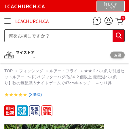
詳しくは
LCACHURCH.CA
こちら
0
LCACHURCH.CA
マイストア
変更
TOP
フィッシング
ルアー・フライ
★★２バス釣り引退セ
ットルアー, ヘドン/ ジッターバグ/他/４２個以上 琵琶湖バス釣
り】秋の気配漂うナイトゲームで47cmキャッチ！ – つり具
(2490)