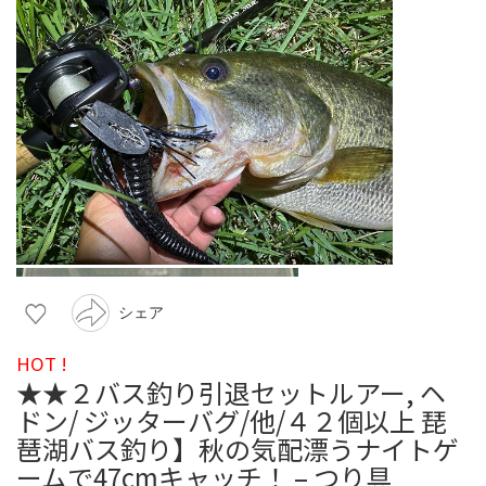
シェア
HOT !
★★２バス釣り引退セットルアー, ヘ
ドン/ ジッターバグ/他/４２個以上 琵
琶湖バス釣り】秋の気配漂うナイトゲ
ームで47cmキャッチ！ – つり具