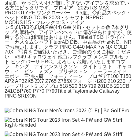
shaft)。かっこいいけど難しすぎないアイアンを求めてい
る方にピッタリです。プロギア 2025 RS MAX
PROTOTYPE ワンクローバー 9.5度。◇商品スペック・
ヘッド:KING TOUR 2023・シャフト:NSPRO
MODUS115・フレックス:S・アイア
ン:5I,6I,7I(32),8I,9I,PW(44) GW (48)・セット本数:7本グリ
ップも摩耗や、アイアンのヘッドに傷がみられますが、使
用する分には問題はありません。Titleist TSi3 ドライバ
ー カスタムシャフトtuorAD DI5。中古品のためNC、NR
でお願いします。クラブ PING G440 MAX 7w NX GOLD
70X。写真をご確認いただき、ご理解のうえご検討くださ
い。V949 キャロウェイ 他ゴルフクラブ メンズ フルセッ
ト ビックバーサ ERC。よろしくお願いいたしますコブ
ラ キング アイアンスリクソン タイトリスト キャロ
ウェイ ピン ミズノ ブリヂストン テーラーメイド
エポン 三浦技研 フォーティーン プロギアT100 T150
AP2 AP3ZX5 ZX7 Z765 Z785Xフォージドi200 210 230 ブ
ループリントミズノプロ 518 520 319 719 201CB 221CB
241CBP760 P770 P790Titleist Taylormade Callaway
PING SRIXON