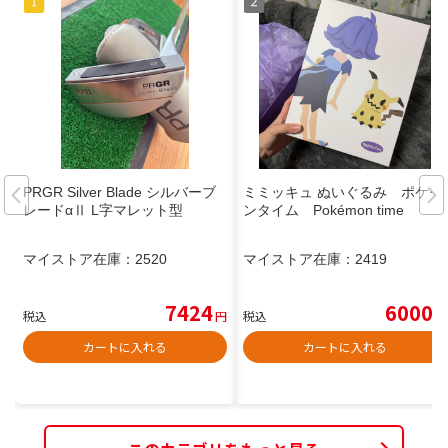
PRGR Silver Blade シルバーブ
ミミッキュ ぬいぐるみ ポケモ
レードαⅡ L字マレット型
ンタイム Pokémon time
マイストア在庫：
2520
マイストア在庫：
2419
7424
6000
税込
円
税込
円
カートに入れる
カートに入れる