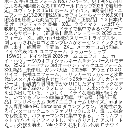
ホーム 半袖 ユニフォーム No.7 ハバーツ。史上初の3か国
による共同開催となる FIFAワールドカップ2026 で着用予
定。ユヴェントス 15/16 ホーム ディバラ。■商品仕様・ユ
ニフォーム(13,200円[税込])にオフィシャルマーク(6,050円
[税込])を圧着した商品です。【新品・正規品】 Y-3 日本代
表 オーセンティック 長袖 3XL。クライマクールは汗を
吸収して分散させ、涼しくドライで集中できるパフォーマ
ンスをサポート。【正規品】鹿島アントラーズ 2025 ユニ
フォーム XL。縫い付け仕様のスリーストライプスや、
刺しゅうされたロゴとエンブレムがオーセンティックさを
醸し出す。練習着 非売品 2XL。メーカーロゴは刺繍。
ドイツ代表 2026 ユニフォーム -サッカーショップ
【SWS】。ドイツ代表 2026 ホーム ユニフォーム。カ
イ・ハヴァーツのオフィシャルネーム＆ナンバー入りモデ
ル。25-26 アーセナル 3rd オーセンティックユニフォーム
3XL新品・未使用。ガンバ大阪 2025年 アウェイO-XO
サイズ 長袖ユニフォーム。・サッカーのレガシーと次世
代のスタイルを融合させたドイツ26ホームレプリカジャー
ジーは、伝説的な瞬間を手がかりにしたアイコニックなデ
ザインと最先端のテクノロジーにより、未来のクラシック
を生み出している。・涼しく、ドライな着心地が続くか
ら、いつでもプレーの準備は万端。サ*る様 【国内正規
品】マンU ベッカム 96/97 ユニフォーム Lサイズ。mighty
さん専用Nike FC Barcelona ダウンブラウン。速乾性のあ
るインターロックニットファブリックにより、激しい試合
でも快適で、パフォーマンスに集中できる。・スリムフィ
ットでぴったりとフィットし、すっきりとしたアスリート
らしい外観を演出。Nike 2022 ポルトガル代表 ロナウド