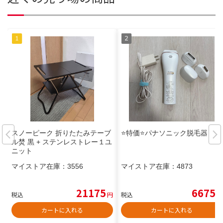
スノーピーク 折りたたみテーブ
⭐️特価⭐️パナソニック脱毛器
ル焚 黒 + ステンレストレー１ユ
ニット
マイストア在庫：
3556
マイストア在庫：
4873
21175
6675
税込
円
税込
円
カートに入れる
カートに入れる