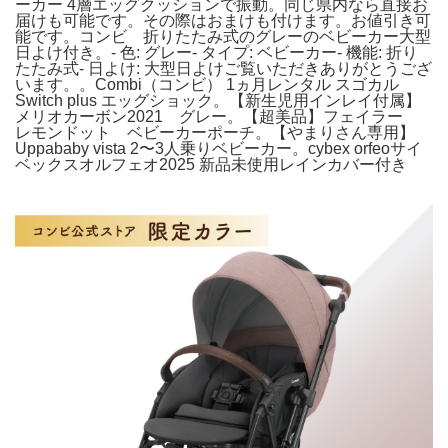
ーカー 4層エッグクッションで振動。同じ県内なら直接お
届けも可能です。その際はおまけも付けます。お値引き可
能です。コンビ 折りたたみ式のグレーのベビーカー大型
日よけ付き。- 色: グレー- タイプ: ベビーカー- 機能: 折り
たたみ式- 日よけ: 大型日よけご覧いただきありがとうござ
います。。Combi（コンビ） 1ヵ月レンタル スゴカル
Switch plus エッグショック。【新生児用インレイ付属】
メリオカーボン2021 グレー。【超美品】フェイラー
レモンドット ベビーカーポーチ。【やまりさん専用】
Uppababy vista 2〜3人乗りベビーカー。cybex orfeoサイ
ベックスオルフェオ2025 新品未使用レインカバー付き