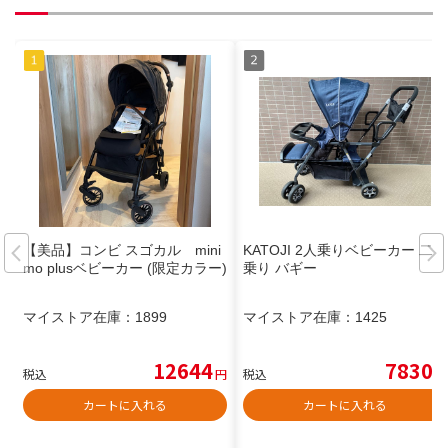
【美品】コンビ スゴカル mini
KATOJI 2人乗りベビーカー 二人
mo plusベビーカー (限定カラー)
乗り バギー
マイストア在庫：
1899
マイストア在庫：
1425
12644
7830
税込
円
税込
円
カートに入れる
カートに入れる