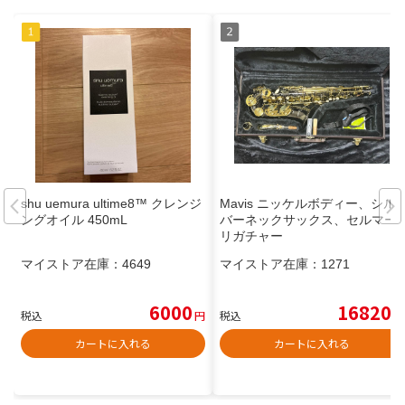
shu uemura ultime8™ クレンジ
Mavis ニッケルボディー、シル
ングオイル 450mL
バーネックサックス、セルマー
リガチャー
マイストア在庫：
4649
マイストア在庫：
1271
6000
16820
税込
円
税込
円
カートに入れる
カートに入れる