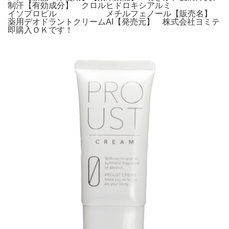
制汗【有効成分】 クロルヒドロキシアルミ
イソプロピル メチルフェノール【販売名】
薬用デオドラントクリームAI【発売元】 株式会社ヨミテ
即購入ＯＫです！