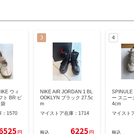
KE ウィ
NIKE AIR JORDAN 1 BL
SPINUL
ト BR ピ
OOKLYN ブラック 27.5c
ー スニー
足袋
m
4cm
庫：
1570
マイストア在庫：
1714
マイスト
6525
6225
円
円
税込
税込