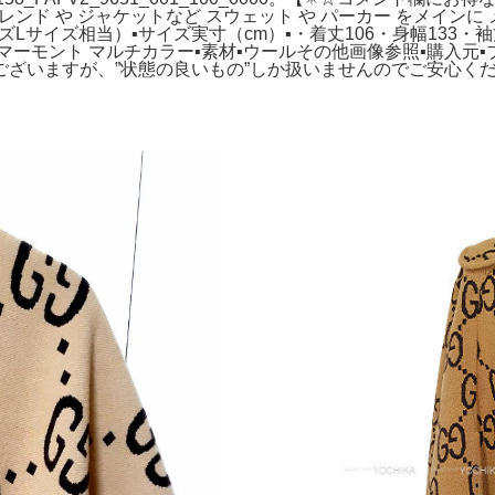
め、トレンド や ジャケットなど スウェット や パーカー をメインに
ンズLサイズ相当）▪️サイズ実寸（cm）▪️・着丈106・身幅133・
Gマーモント マルチカラー▪️素材▪️ウールその他画像参照▪️購入元
ございますが、”状態の良いもの”しか扱いませんのでご安心く