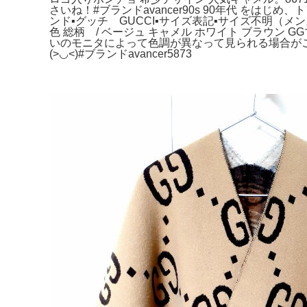
さいね！#ブランドavancer90s 90年代 をはじ
ンド▪️グッチ GUCCI▪️サイズ表記▪️サイズ不明（メ
色 総柄 / ベージュ キャメル ホワイト ブラウン G
いのモニタによって色調が異なって見られる場合が
(>◡<)#ブランドavancer5873