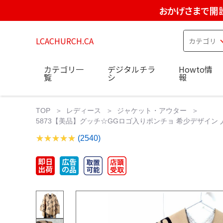
おかげさまで開設
LCACHURCH.CA
カテゴリ一
デジタルチラ
Howto情
覧
シ
報
TOP
レディース
ジャケット・アウター
5873【美品】グッチ‪☆GGロゴ入りポンチョ 希少デザイン 
(2540)