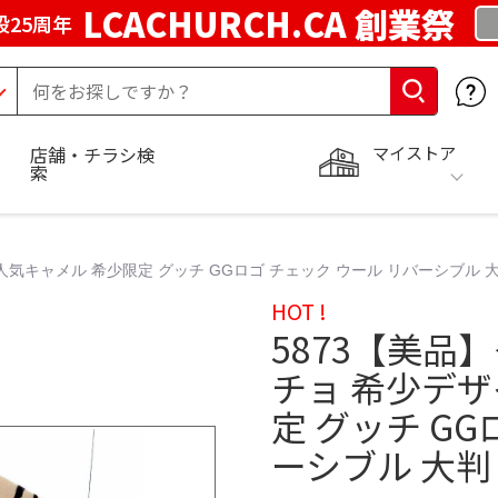
LCACHURCH.CA 創業祭
25周年
マイストア
店舗・チラシ検
索
人気キャメル 希少限定 グッチ GGロゴ チェック ウール リバーシブル 
HOT !
5873【美品
チョ 希少デザ
定 グッチ GG
ーシブル 大判