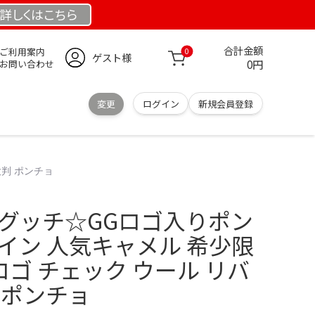
詳しくは
こちら
合計金額
ご利用案内
0
ゲスト様
0円
お問い合わせ
変更
ログイン
新規会員登録
大判 ポンチョ
】グッチ‪☆GGロゴ入りポン
イン 人気キャメル 希少限
ロゴ チェック ウール リバ
 ポンチョ