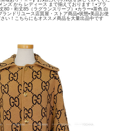
 メンズ から レディース まで揃えております！▪️ブラ
袖丈80・裄丈85（ラグランスリーブ）▪️カラー▪️茶色 白
▪️ブランドリユース店質屋・ストア商品▪️状態▪️美品お使
ださい！こちらにもオススメ商品を大量出品中です