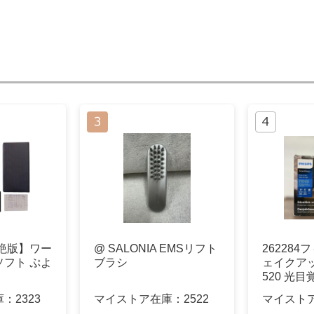
絶版】ワー
@ SALONIA EMSリフト
262284
フト ぷよ
ブラシ
ェイクアッ
520 光
庫：
2323
マイストア在庫：
2522
マイスト