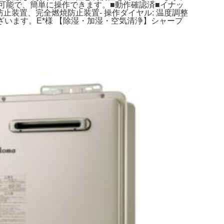
定が可能で、簡単に操作できます。■動作確認済■イナッ
消し忘れ防止装置、完全燃焼防止装置- 操作ダイヤル: 温度調整
ざいます。E*️様 【除湿・加湿・空気清浄】シャープ