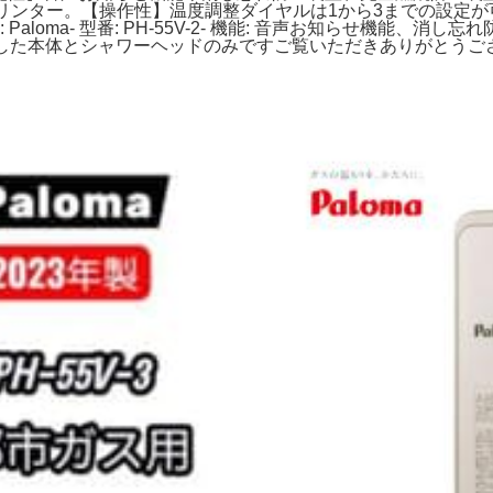
ット プリンター。【操作性】温度調整ダイヤルは1から3までの設
 Paloma- 型番: PH-55V-2- 機能: 音声お知らせ機能、
ていました本体とシャワーヘッドのみですご覧いただきありがとうご