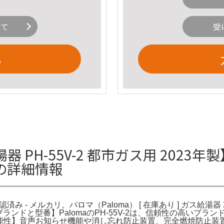
いて
受
る
器 PH-55V-2 都市ガス用 2023年製
リの詳細情報
認済み - メルカリ。パロマ（Paloma） [ 在庫あり ] ガス給湯器
ブランドと型番】PalomaのPH-55V-2は、信頼性の高いブラン
A。【機能性】音声お知らせ機能や消し忘れ防止装置、完全燃焼防