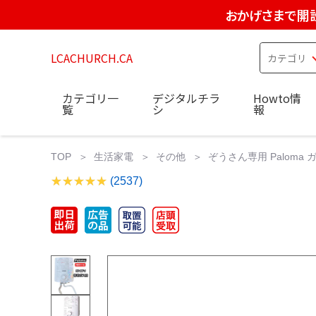
おかげさまで開設
LCACHURCH.CA
カテゴリ一
デジタルチラ
Howto情
覧
シ
報
TOP
生活家電
その他
ぞうさん専用 Paloma 
(2537)