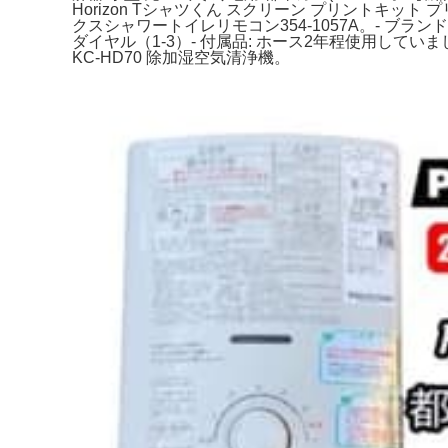
Horizon Tシャツくん スクリーン プリントキ
クスシャワートイレリモコン354-1057A。- ブランド:
ダイヤル（1-3）- 付属品: ホース2年程使用し
KC-HD70 除加湿空気清浄機。