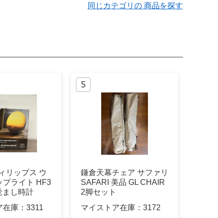
同じカテゴリの 商品を探す
フィリップス ウ
鎌倉天幕チェア サファリ
プライト HF3
SAFARI 美品 GL CHAIR
目覚まし時計
2脚セット
ア在庫：
3311
マイストア在庫：
3172