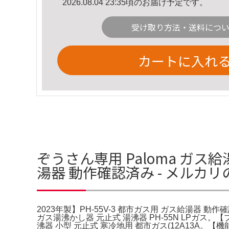
2026.08.04 23:35頃のお届け予定です。
受け取り方法・送料につ
カートに入れ
ぞうさん専用 Paloma ガス給湯
湯器 動作確認済み - メルカ
2023年製】PH-55V-3 都市ガス用 ガス給湯器 動作確
ガス湯沸かし器 元止式 湯沸器 PH-55N LPガス。【
沸器 小型 元止式 寒冷地用 都市ガス(12A13