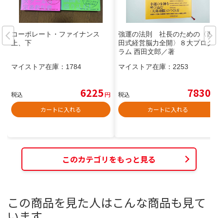
コーポレート・ファイナンス
強運の法則 社長のための〈西
上、下
田式経営脳力全開〉８大プログ
ラム 西田文郎／著
マイストア在庫：
1784
マイストア在庫：
2253
6225
7830
税込
円
税込
円
カートに入れる
カートに入れる
このカテゴリをもっと見る
この商品を見た人はこんな商品も見て
います