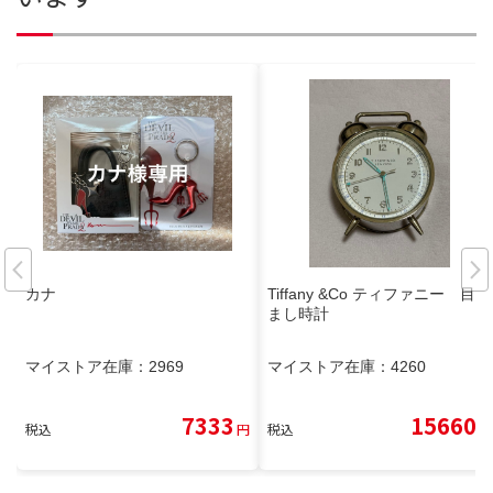
カナ
Tiffany &Co ティファニー 目覚
まし時計
マイストア在庫：
2969
マイストア在庫：
4260
7333
15660
税込
円
税込
円