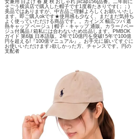
女兼用 日よけ 春 夏 秋 おしゃれ jxcap156[品番。二年前に
そごう横浜店で購入した帽子です1度着たきりです(；；)
美品ではありますが、中古品ご理解よろしくお願いいたし
ます。即ご購入okです★使用感も少なく、まだまだ気持ち
よく使っていただける商品です。。カインズ 幅広ツバ 遮
熱キャップ ベージュ | 帽子・キャップ 通販。カラー / ベー
ジュ付属品 / 箱私には合わないため出品します。PMBOK
ガイド 第6版 日本語版。2年で10億円を突破! 5年で100億
円を超える!『100億マニュアル』。お手元に届いてすぐに
お使いいただけます♪欲しかった方、チャンスです。円の
支配者