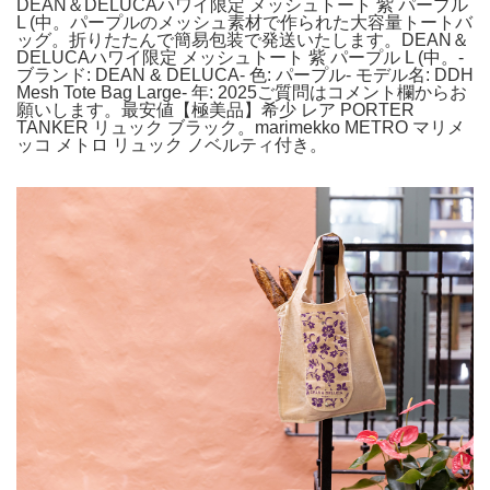
DEAN＆DELUCAハワイ限定 メッシュトート 紫 パープル
L (中。パープルのメッシュ素材で作られた大容量トートバ
ッグ。折りたたんで簡易包装で発送いたします。DEAN＆
DELUCAハワイ限定 メッシュトート 紫 パープル L (中。-
ブランド: DEAN & DELUCA- 色: パープル- モデル名: DDH
Mesh Tote Bag Large- 年: 2025ご質問はコメント欄からお
願いします。最安値【極美品】希少 レア PORTER
TANKER リュック ブラック。marimekko METRO マリメ
ッコ メトロ リュック ノベルティ付き。