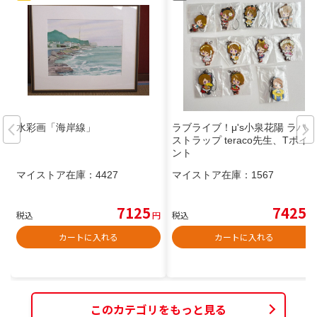
水彩画「海岸線」
ラブライブ！μ's小泉花陽 ラバー
ストラップ teraco先生、Tポイ
ント
マイストア在庫：
4427
マイストア在庫：
1567
7125
7425
税込
円
税込
円
カートに入れる
カートに入れる
このカテゴリをもっと見る