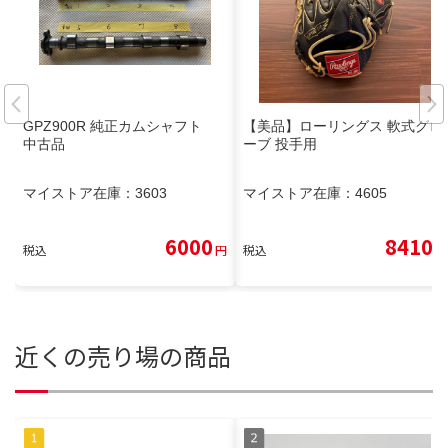
GPZ900R 純正カムシャフト
【美品】ローリングス 軟式グロ
中古品
ーブ 投手用
マイストア在庫：
3603
マイストア在庫：
4605
6000
8410
税込
円
税込
円
近くの売り場の商品