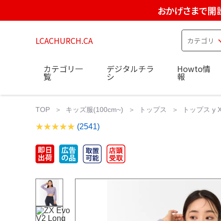
おかげさまで開設
LCACHURCH.CA
カテゴリ一
デジタルチラ
Howto情
覧
シ
報
TOP
キッズ服(100cm~)
トップス
トップス y 
(2541)