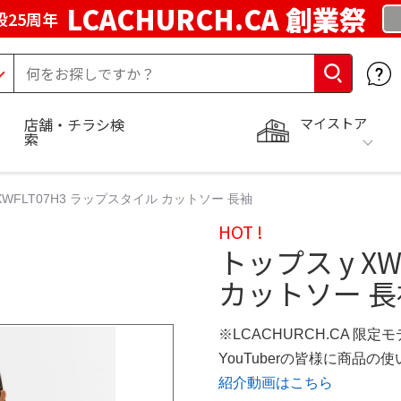
LCACHURCH.CA 創業祭
25周年
マイストア
店舗・チラシ検
索
XWFLT07H3 ラップスタイル カットソー 長袖
HOT !
トップス y X
カットソー 長
※LCACHURCH.CA 限定
YouTuberの皆様に商品
紹介動画はこちら