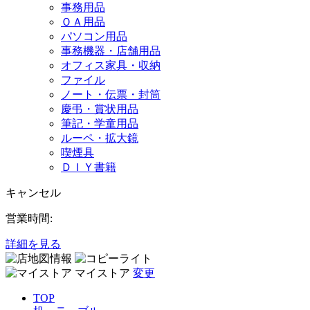
事務用品
ＯＡ用品
パソコン用品
事務機器・店舗用品
オフィス家具・収納
ファイル
ノート・伝票・封筒
慶弔・賞状用品
筆記・学童用品
ルーペ・拡大鏡
喫煙具
ＤＩＹ書籍
キャンセル
営業時間:
詳細を見る
マイストア
変更
TOP