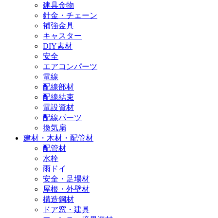
建具金物
針金・チェーン
補強金具
キャスター
DIY素材
安全
エアコンパーツ
電線
配線部材
配線結束
電設資材
配線パーツ
換気扇
建材・木材・配管材
配管材
水栓
雨ドイ
安全・足場材
屋根・外壁材
構造鋼材
ドア窓・建具