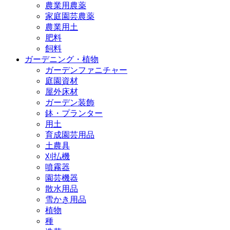
農業用農薬
家庭園芸農薬
農業用土
肥料
飼料
ガーデニング・植物
ガーデンファニチャー
庭園資材
屋外床材
ガーデン装飾
鉢・プランター
用土
育成園芸用品
土農具
刈払機
噴霧器
園芸機器
散水用品
雪かき用品
植物
種