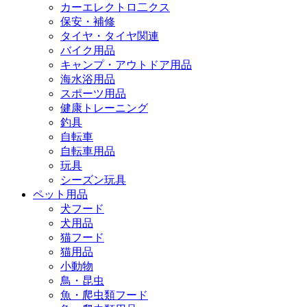
カーエレクトロ二クス
保安・補修
タイヤ・タイヤ関連
バイク用品
キャンプ・アウトドア用品
海水浴用品
スポーツ用品
健康トレーニング
釣具
自転車
自転車用品
玩具
シーズン玩具
ペット用品
犬フード
犬用品
猫フード
猫用品
小動物
鳥・昆虫
魚・爬虫類フード