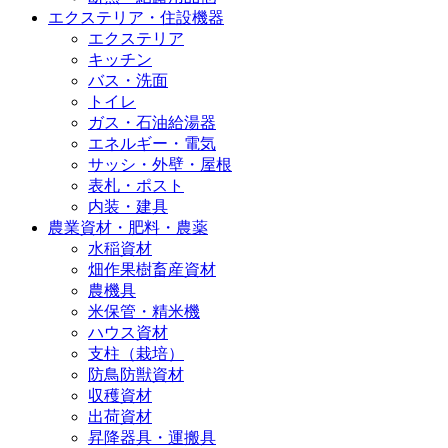
エクステリア・住設機器
エクステリア
キッチン
バス・洗面
トイレ
ガス・石油給湯器
エネルギー・電気
サッシ・外壁・屋根
表札・ポスト
内装・建具
農業資材・肥料・農薬
水稲資材
畑作果樹畜産資材
農機具
米保管・精米機
ハウス資材
支柱（栽培）
防鳥防獣資材
収穫資材
出荷資材
昇降器具・運搬具