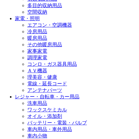
多目的収納用品
空間収納
家電・照明
エアコン・空調機器
冷房用品
暖房用品
その他暖房用品
家事家電
調理家電
コンロ・ガス器具用品
ＡＶ機器
理美容・健康
電線・延長コード
アンテナパーツ
レジャー・自転車・カー用品
洗車用品
ワックスケミカル
オイル・添加剤
バッテリー・電装・バルブ
車内用品・車外用品
車内小物