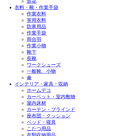
造花
衣料・靴・作業手袋
作業衣料
実用衣料
防寒用品
作業手袋
雨合羽
作業小物
靴下
長靴
ワークシューズ
一般靴、小物
傘
インテリア・家具・収納
ホームデコ
カーペット・室内敷物
屋内床材
カーテン・ブラインド
座布団・クッション
ベッド・寝具
こたつ用品
衣類収納用品