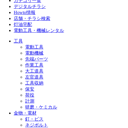
カテゴリ一覧
デジタルチラシ
Howto情報
店舗・チラシ検索
灯油宅配
電動工具・機械レンタル
工具
電動工具
電動機械
先端パーツ
作業工具
大工道具
左官道具
工具収納
保安
荷役
計測
研磨・ケミカル
金物・電材
釘・ビス
ネジボルト