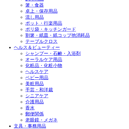
箸・食器
卓上・保存用品
流し用品
ポット・行楽用品
ポリ袋・キッチンガード
割箸・紙皿・紙コップ他消耗品
テーブルクロス
ヘルス＆ビューティー
シャンプー・石鹸・入浴剤
オーラルケア用品
化粧品・化粧小物
ヘルスケア
ベビー用品
美粧用品
手芸・和洋裁
シニアケア
介護用品
香水
郵便関係
老眼鏡・メガネ
文具・事務用品