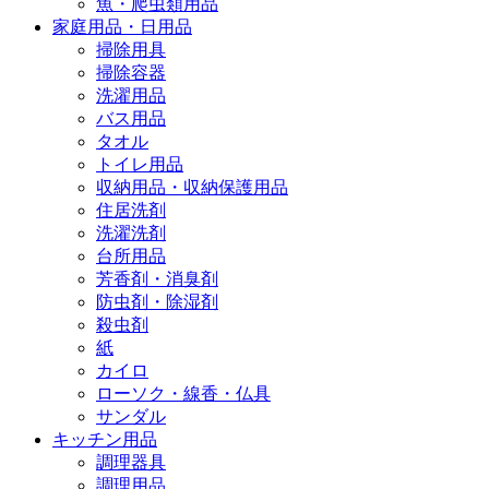
魚・爬虫類用品
家庭用品・日用品
掃除用具
掃除容器
洗濯用品
バス用品
タオル
トイレ用品
収納用品・収納保護用品
住居洗剤
洗濯洗剤
台所用品
芳香剤・消臭剤
防虫剤・除湿剤
殺虫剤
紙
カイロ
ローソク・線香・仏具
サンダル
キッチン用品
調理器具
調理用品