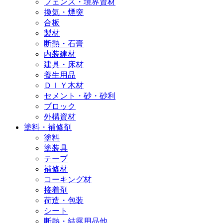
フェンス・境界資材
換気・煙突
合板
製材
断熱・石膏
内装建材
建具・床材
養生用品
ＤＩＹ木材
セメント・砂・砂利
ブロック
外構資材
塗料・補修剤
塗料
塗装具
テープ
補修材
コーキング材
接着剤
荷造・包装
シート
断熱・結露用品他