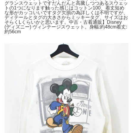
グランスウェットですだんだんと高騰しつつあるスウェッ
トの1つになります触った感じはコットン100、着丈短め
な形がカッコいいですタグ欠損の為詳しくは不明ですが、
ディテールとタグの大きさからミッキータグ、サイズはお
そらくLくらいかと思います。中古・古着通販】Disney
(ディズニー) ヴィンテージスウェット。身幅:約48cm着丈:
約56cm