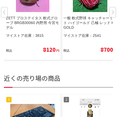
ZETT プロステイタス 軟式グロ
一般 軟式野球 キャッチャーミッ
ーブ BRGB30060 内野用 今宮モ
ト ハイゴールド 己極 レッド Hi-
デル
GOLD
マイストア在庫：
3815
マイストア在庫：
2541
8120
8700
税込
円
税込
円
近くの売り場の商品