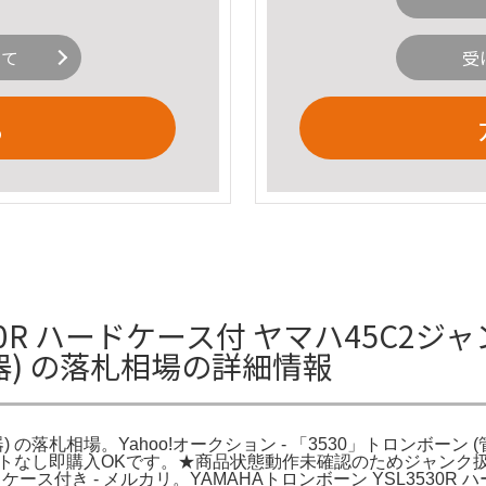
いて
受
る
0R ハードケース付 ヤマハ45C2ジャン
楽器) の落札相場の詳細情報
器) の落札相場。Yahoo!オークション - 「3530」トロンボーン 
コメントなし即購入OKです。★商品状態動作未確認のためジャン
ハードケース付き - メルカリ。YAMAHAトロンボーン YSL3530