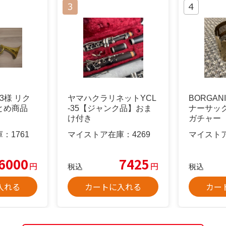
103様 リク
ヤマハクラリネットYCL
BORGA
まとめ商品
-35【ジャンク品】おま
ナーサッ
け付き
ガチャー
庫：
1761
マイストア在庫：
4269
マイスト
6000
7425
円
円
税込
税込
入れる
カートに入れる
カー