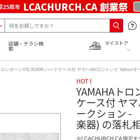
LCACHURCH.CA 創業祭
25周年
マイストア
店舗・チラシ検
索
トロンボーンYSL3530R ハードケース付 ヤマハ45C2ジャンク Yahoo!
HOT !
YAMAHAトロ
ケース付 ヤマハ
ークション - 
楽器) の落札
※LCACHURCH.CA 限定