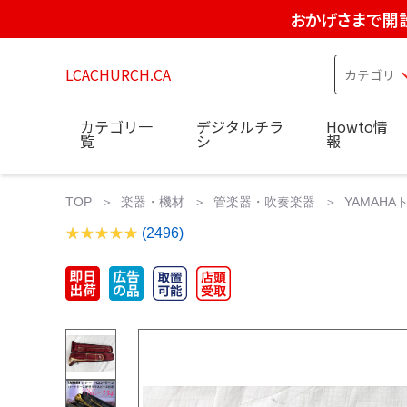
おかげさまで開設
LCACHURCH.CA
カテゴリ一
デジタルチラ
Howto情
覧
シ
報
TOP
楽器・機材
管楽器・吹奏楽器
YAMAHA
(2496)