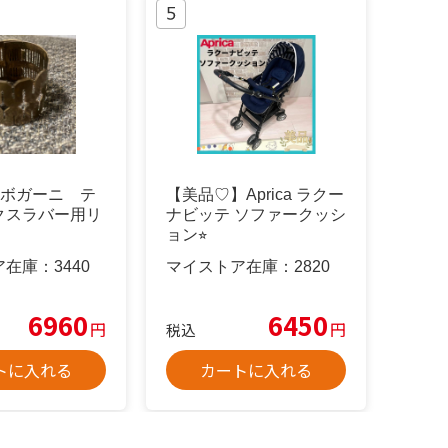
NIボガーニ テ
【美品♡】Aprica ラクー
クスラバー用リ
ナビッテ ソファークッシ
ョン⭐︎
ア在庫：
3440
マイストア在庫：
2820
6960
6450
円
円
税込
トに入れる
カートに入れる