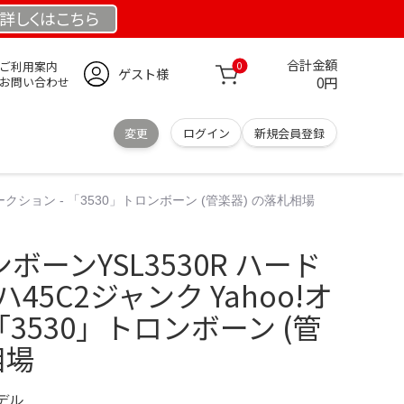
詳しくは
こちら
合計金額
ご利用案内
0
ゲスト様
0円
お問い合わせ
変更
ログイン
新規会員登録
オークション - 「3530」トロンボーン (管楽器) の落札相場
ンボーンYSL3530R ハード
45C2ジャンク Yahoo!オ
「3530」トロンボーン (管
相場
モデル