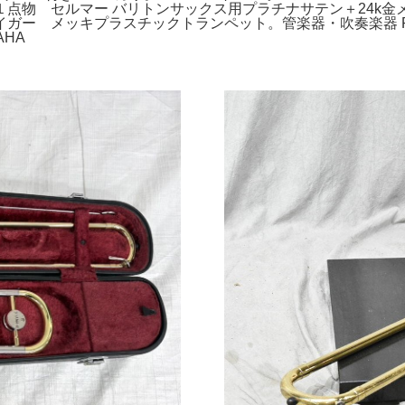
点物 セルマー バリトンサックス用プラチナサテン＋24k金
メッキプラスチックトランペット。管楽器・吹奏楽器 Roland A
HA