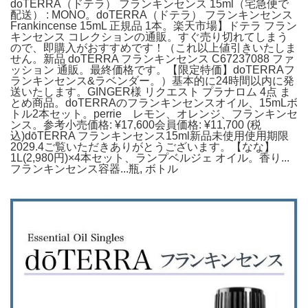
doTERRA（ドテラ） フランキンセンス 15ml（宅急便で
配送） : MONO。doTERRA（ドテラ） フランキンセンス
Frankincense 15mL 正規品 1本。楽天市場】ドテラ フラン
キンセンス コレクションの通販。すぐ売り切れてしまう
ので、即購入がおすすめです！（これ以上値引きいたしま
せん。新品 doTERRA フランキンセンス C67237088 ファ
ッション 通販。最終価格です。【限定特価】doTERRAフ
ランキンセンス&ラベンダー。）基本的に24時間以内に発
送いたします。GINGER様 リクエスト プラナロム 4点 ま
とめ商品。doTERRAのフランキンセンスオイル、15mLボ
トル2本セット。perrie レモン、オレンジ、フランキンセ
ンス。参考小売価格: ¥17,600会員価格: ¥11,700 (税
込)dōTERRA フランキンセンス15ml新品未使用使用期限
2029.4ご覧いただきありがとうございます。【なな】
1L(2,980円)×4本セット、ランプベルジェ オイル。香り...
フランキンセンス容器...瓶, ボトル