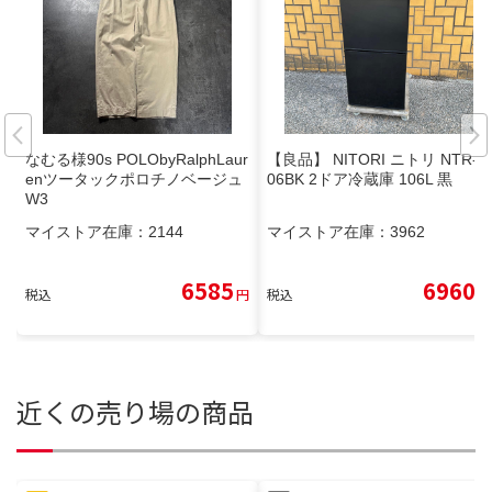
なむる様90s POLObyRalphLaur
【良品】 NITORI ニトリ NTR-1
enツータックポロチノベージュ
06BK 2ドア冷蔵庫 106L 黒
W3
マイストア在庫：
2144
マイストア在庫：
3962
6585
6960
税込
円
税込
円
近くの売り場の商品