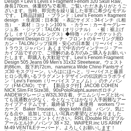
Design × Levi's Levis x Fragment Fenom 320 Skull Raw。
身長170cm、体重65㌔で着用。ご覧いただきありがとうご
ざいます。当時、即完売を繰り返した非常に希少なモデル
です。【商品詳細】・ブランド：Levi’s Fenom × fragment
design ・生産国：日本製 ・表記サイズ：34インチ（L相
当） ・素材：コットン100％ ・カラー：カーキ〜グレー
ジュ系 ・ジップ：TALON（オリジナル） ・裾：裾上げ
なし（オリジナルレングス）◆特徴・バックポケットの
Fragment Designロゴパッチ・フロントのキーリング用D
カン・TALONジップ採用・安心の日本製（リーバイ・ス
トラウス ジャパン）あくまで中古のヴィンテージ・アー
カイブ品ですので、ご理解のある方のみご購入をお願いい
たします。即購入も大歓迎です。Levi's Fenom Fragment
Design 505 Jeans 09 Men's 31x32 Streetwear。ウェスト
約86cm、股下約72cm。nanamica Wide Chino Pantsサイ
ズ30 モスグリーン。いろはにほへと。リーバイスと藤原
ヒロシ氏率いるフラグメントデザインの伝説的コラボライ
ン「Levi's Fenom（リーバイス フェノム）」のチノパン
ツ（FM-CNO）です。【新品タグ付】JACOB COHEN
NICK Slim Fit Size38。90sPoloRalphLaurenポロチノ
ANDEWグレージュW32L30古着。デニムシリーズと比べ
ても流通数が少なく、今となってはかなり入手困難なアー
カイブアイテムです。最終値下げ 未使用 workers ワー
カーズ Baker Trousers。dogs kohh 自由 パンツ。気に
なる点や、追加してほしい写真の要望などがありました
ら、お気軽にコメントください。RRL (Double RL/ダブル
アールエル)チノパンツ 38 × 32。WAIPER.inc US ARMY
M-49 VENTILEテーパード。よろしくお願いします！