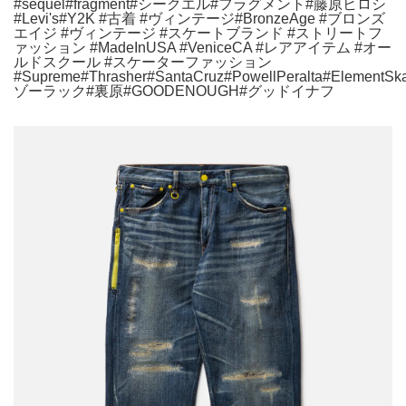
#sequel#fragment#シークエル#フラグメント#藤原ヒロシ
#Levi's#Y2K #古着 #ヴィンテージ#BronzeAge #ブロンズ
エイジ #ヴィンテージ #スケートブランド #ストリートフ
ァッション #MadeInUSA #VeniceCA #レアアイテム #オー
ルドスクール #スケーターファッション
#Supreme#Thrasher#SantaCruz#PowellPeralta#ElementSka
ゾーラック#裏原#GOODENOUGH#グッドイナフ