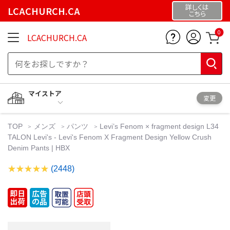
詳しくは
LCACHURCH.CA
こちら
0
LCACHURCH.CA
マイストア
変更
TOP
メンズ
パンツ
Levi’s Fenom × fragment design L34
TALON Levi's - Levi's Fenom X Fragment Design Yellow Crush
Denim Pants | HBX
(2448)