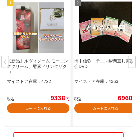
【新品】ルヴィソーム モーニン
田中信弥 テニス瞬間直し実践
グクリーム、酵素ドリンクザク
会DVD
ロ
マイストア在庫：
4722
マイストア在庫：
4363
9338
6960
税込
円
税込
円
カートに入れる
カートに入れる