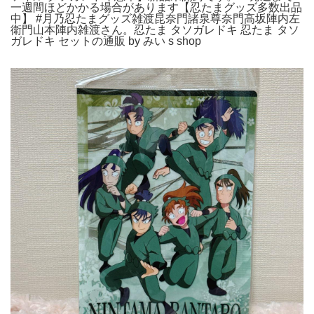
一週間ほどかかる場合があります【忍たまグッズ多数出品
中】 #月乃忍たまグッズ雑渡昆奈門諸泉尊奈門高坂陣内左
衛門山本陣内雑渡さん。忍たま タソガレドキ 忍たま タソ
ガレドキ セットの通販 by みい s shop