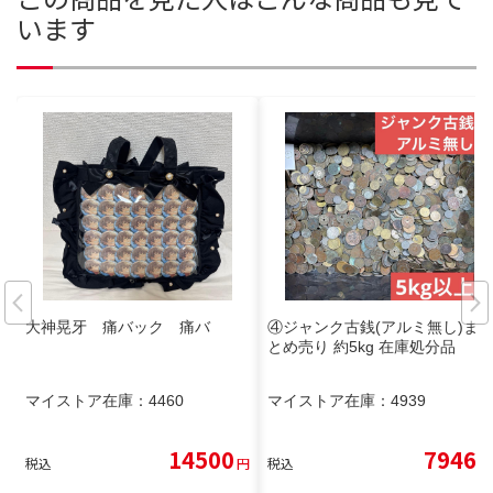
います
大神晃牙 痛バック 痛バ
④ジャンク古銭(アルミ無し)ま
とめ売り 約5kg 在庫処分品
マイストア在庫：
4460
マイストア在庫：
4939
14500
7946
税込
円
税込
円