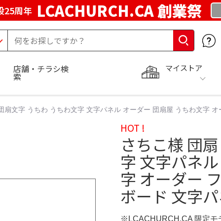
LCACHURCH.CA 創業祭
25周年
マイストア
店舗・チラシ検
索
団扇文字 うちわ うちわ文字 文字パネル オーダー 団扇屋 うちわ文字 オ
HOT !
さちこ様 団扇
字 文字パネル
字 オーダー 
ボード 文字パ
※LCACHURCH.CA 限定