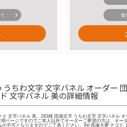
いて
受
る
わ うちわ文字 文字パネル オーダー 
ド 文字パネル 美の詳細情報
文字パネル 美。283様 団扇文字 うちわ文字 文字パネル オーダー
専用ページですのでご本人以外でオーダーご希望の方は、オーダー受
不可となりますのでご了承ください。INI 髙塚大夢 ナゴド 