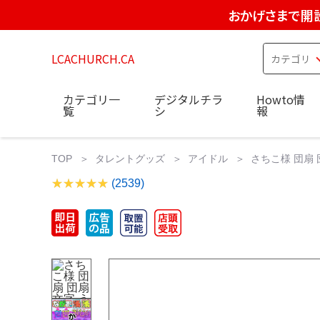
おかげさまで開設
LCACHURCH.CA
カテゴリ一
デジタルチラ
Howto情
覧
シ
報
TOP
タレントグッズ
アイドル
さちこ様 団扇 
(2539)