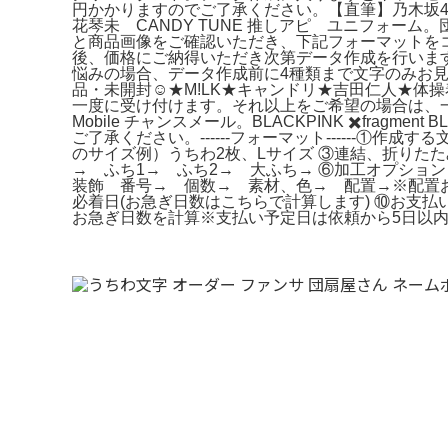
円かかりますのでご了承ください。【直筆】乃木坂46
花琴未 CANDY TUNE 推しアピ ユニフォー
と商品画像をご確認いただき、下記フォーマットを
後、価格にご納得いただき次第データ作成を行います。TWI
悩みの場合、データ作成前に4種類まで文字のみお見せ
品・未開封☺️★M!LK★キャンドリ★吉田仁人★
一度に受け付けます。それ以上をご希望の場合は、一
Mobile チャンスメール。BLACKPINK ✖️fr
ご了承ください。------フォーマット------
のサイズ例）うちわ2枚、Lサイズ ③連結、折りた
→ ふち1→ ふち2→ 大ふち→ ⑥加工オプショ
装飾 番号→ 個数→ 素材、色→ 配置→※配置お
必着日(お急ぎ日数はこちらで計算します) ⑩お支
お急ぎ日数を計算※支払い予定日は依頼から5日以内