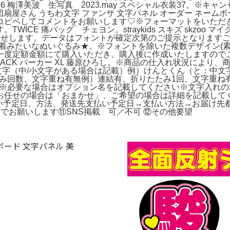
 梅澤美波 生写真 2023.may スペシャル衣装37。※キ
ム。団扇屋さん うちわ文字 ファンサ 文字パネル オーダー ネ
コピペしてコメントをお願いします♡※フォーマットをいただ
CE 痛バッグ チェヨン。straykids スキズ skzoo 
します。データはフォントが確定次第のご提示となりますご了承く
体操着みたいなぬいぐるみ★。※フォントを除いた複数デザイン(
度定額金額にて購入いただき、購入後に作成いたしますのでご相
agment BLACK パーカー XL 藤原ひろし。※商品の仕入れ状
①作成する文字（中/小文字がある場合は記載）例）けんとくん（と：
たみ回数、文字重ね有無例）連結有、折りたたみ1回、文字重ね有
ン※必要な場合はオプション名を記載してください※文字入れの
任せの場合は「おまかせ」、ご希望の場合は詳細を記載してくだ
払い予定日、方法、発送先支払い予定日→支払い方法→お届け
でお願いします⑪SNS掲載 可／不可 ⑫その他要望