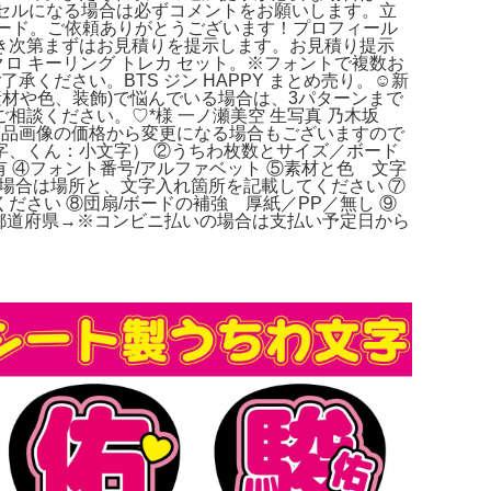
ャンセルになる場合は必ずコメントをお願いします。立
ームボード。ご依頼ありがとうございます！プロフィール
き次第まずはお見積りを提示します。お見積り提示
マイクロ キーリング トレカ セット。※フォントで複数お
ださい。BTS ジン HAPPY まとめ売り。☺️新
素材や色、装飾)で悩んでいる場合は、3パターンまで
談ください。♡*様 一ノ瀬美空 生写真 乃木坂
況により、商品画像の価格から変更になる場合もございますので
中文字、くん：小文字） ②うちわ枚数とサイズ／ボード
 ④フォント番号/アルファベット ⑤素材と色 文字
場合は場所と、文字入れ箇所を記載してください ⑦
さい ⑧団扇/ボードの補強 厚紙／PP／無し ⑨
先都道府県→※コンビニ払いの場合は支払い予定日から