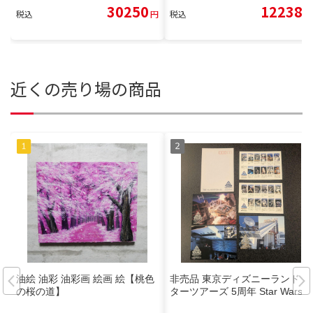
30250
12238
税込
円
税込
円
近くの売り場の商品
油絵 油彩 油彩画 絵画 絵【桃色
非売品 東京ディズニーランド ス
の桜の道】
ターツアーズ 5周年 Star Wars