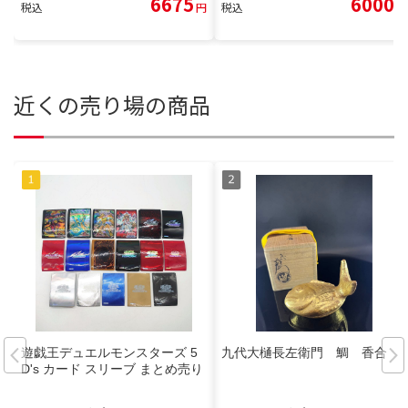
6675
6000
税込
円
税込
円
近くの売り場の商品
遊戯王デュエルモンスターズ 5
九代大樋長左衛門 鯛 香合
D's カード スリーブ まとめ売り