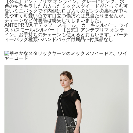
【公式】アンテプリマ オンライン。グレーにピンク、水
色のキラキラした糸入ったミックスツイードがとっても可
愛いミニバックです内側はロゴ入りのピンクの裏地が中も
見やすく可愛い色です目立つ傷汚れは見当たりませんが、
チェーンなど付属品は紛失してしまいました。
ANTEPRIMA アデッソ スモール カーキシルバー。ツイ
スト/スモール/シルバー ｜ 【公式】アンテプリマ オンラ
イン。お手持ちのチェーンも使えるとおもいます。パーテ
ィーバッグ種類···ハンドバッグ付属品···付属品なし