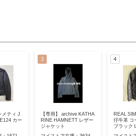
メティ J
【専用】 archive KATHA
REAL S
NE124 カー
RINE HAMNETT レザー
仔牛革 
ジャケット
ブラック 
庫：
1671
マイストア在庫：
3634
マイスト