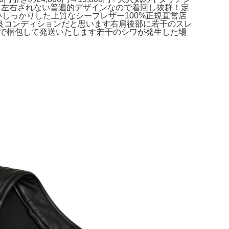
に左右されない普遍的デザインなので着回し抜群！定
れしにくいしっかりした上質なシープレザー100%正規直営店
良コンディションだと思います右肩後部に若干のスレ
態で梱包して発送いたします若干のシワが発生した場