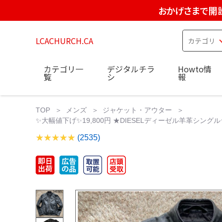
おかげさまで開設
LCACHURCH.CA
カテゴリ一
デジタルチラ
Howto情
覧
シ
報
TOP
メンズ
ジャケット・アウター
✨大幅値下げ✨19,800円 ★DIESELディーゼル羊革シングルラ
(2535)