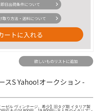
即日出荷条件について
け取り方法・送料について
カートに入れる
欲しいものリストに追加
S Yahoo!オークション -
L ディーゼル ヴィンテージ。希少】旧タグ期 イタリア製
0円引きの24,800円→19,800円✨大人気のイタリアン