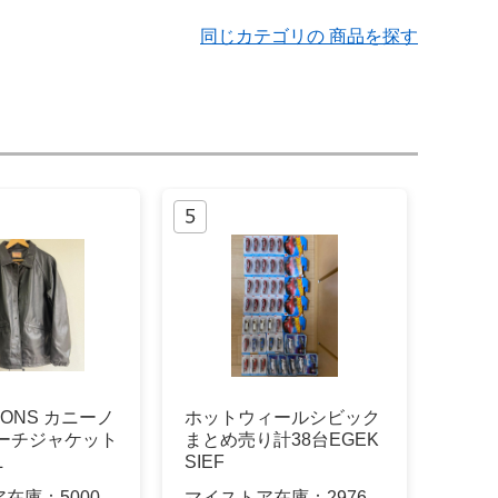
同じカテゴリの 商品を探す
IMONS カニーノ
ホットウィールシビック
コーチジャケット
まとめ売り計38台EGEK
L
SIEF
ア在庫：
5000
マイストア在庫：
2976