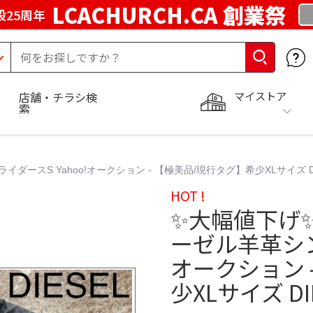
LCACHURCH.CA 創業祭
25周年
マイストア
店舗・チラシ検
索
イダースS Yahoo!オークション - 【極美品/現行タグ】希少XLサイズ D
HOT !
✨大幅値下げ✨1
ーゼル羊革シン
オークション 
少XLサイズ DI