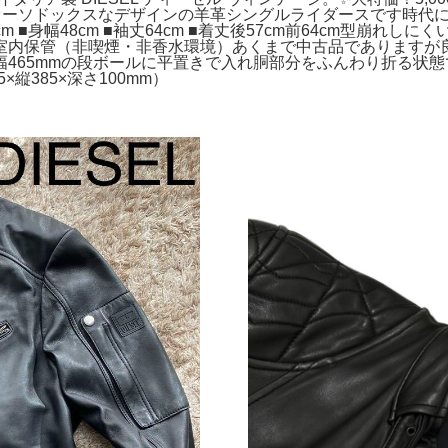
ルオーソドックスなデザインの羊革シングルライダースです時代
42cm ■身幅48cm ■袖丈64cm ■着丈後57cm前64cm型崩
室内保管（非喫煙・非香水環境）あくまで中古品でありますが
465mmの段ボールに平置きで入れ胴部分をふんわり折る状
縦385×深さ100mm）