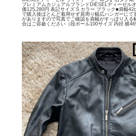
プレミアムカジュアルブランドDIESELディーゼ
価125,280円 表記サイズ S カラー ブラック■肩幅
で購入後ほとんど着用せず肩周り幅広ハンガーにて
がありますので写真でご確認を肩幅がすっぽり入る幅
合はご容赦ください（段ボール100サイズ 内径 横465×