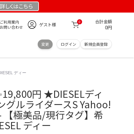
詳しくは
こちら
合計金額
ご利用案内
0
ゲスト様
0円
お問い合わせ
変更
ログイン
新規会員登録
IESEL ディー
9,800円 ★DIESELディ
グルライダースS Yahoo!
- 【極美品/現行タグ】希
ESEL ディー