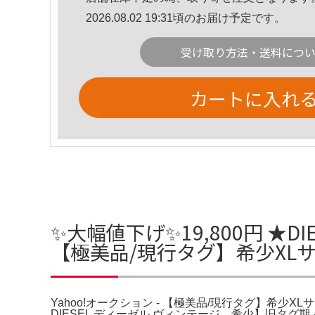
2026.08.02 19:31頃のお届け予定です。
受け取り方法・送料につ
カートに入れ
✨大幅値下げ✨19,800円 ★D
【極美品/現行タグ】希少XLサイ
Yahoo!オークション - 【極美品/現行タグ】希少X
DIESEL ディーゼル ヴィンテージ。希少】旧タグ期 イ