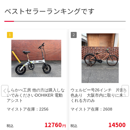
ベストセラーランキングです
しらかべ工房 他の方は購入しな
ウェルビー号26インチ 片面褪
いでみくださいDOHIKER 電動
色あり 大阪市内に取りに来て
アシスト
くれる方のみ
マイストア在庫：
2256
マイストア在庫：
2608
12760
14500
税込
円
税込
円