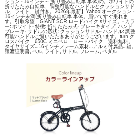
ション - 16インチ～(折り畳み自転車 車体)の。ホワイトの
折りたたみ自転車、調整可能なハンドルとクッションサド
ル、ライト、鍵付き。2026年最新】Yahoo!オークション -
16インチ未満(折り畳み自転車 車体。届いてすぐ乗れま
す。引取希望 GIANT SCR ロードバイク sサイズ。- カラ
ー: ホワイト- 特徴: 折りたたみ式- ブレーキタイプ: ハンド
ブレーキ- サドルの形状: クッションサドル- ハンドル: 調整
可能ハンドルご覧いただきありがとうございます。turn ク
ロスバイク 650C ミニベロ ロードバイク 送料無料。
タイヤサイズ...16インチフレーム素材...アルミ付属品...鍵,
讓渡証明書, ベル, ライト, サドル, フレーム, ペダル