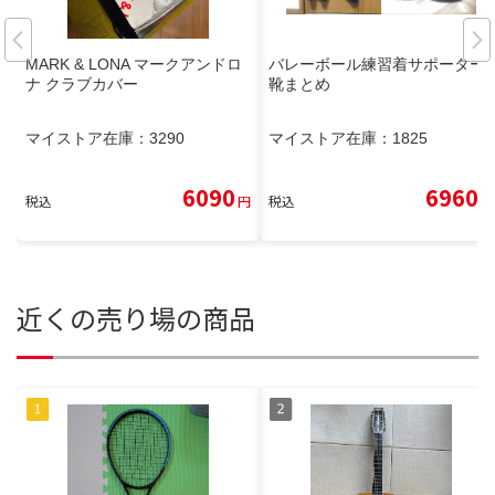
MARK & LONA マークアンドロ
バレーボール練習着サポーター
ナ クラブカバー
靴まとめ
マイストア在庫：
3290
マイストア在庫：
1825
6090
6960
税込
円
税込
円
近くの売り場の商品