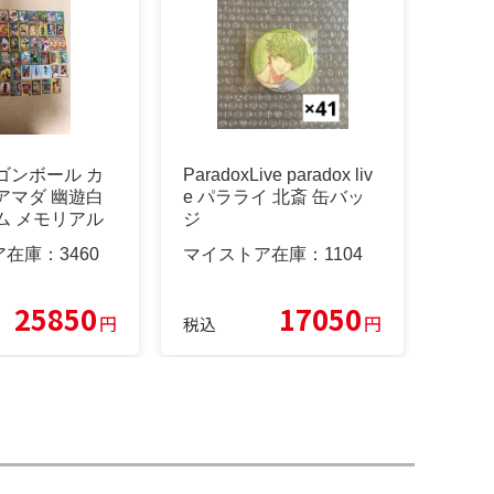
ゴンボール カ
ParadoxLive paradox liv
アマダ 幽遊白
e パラライ 北斎 缶バッ
ム メモリアル
ジ
ア在庫：
3460
マイストア在庫：
1104
25850
17050
円
円
税込