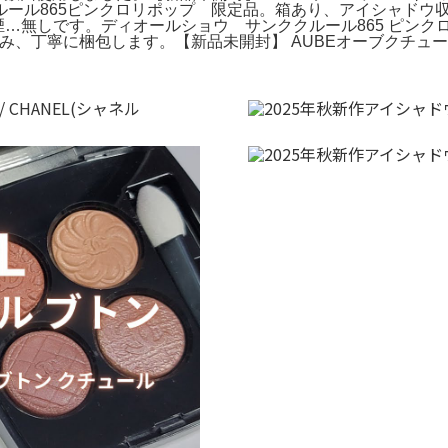
ール865ピンクロリポップ 限定品。箱あり、アイシャドウ
、香水、喫煙…無しです。ディオールショウ サンククルール865 
るみ、丁寧に梱包します。【新品未開封】 AUBEオーブクチュー