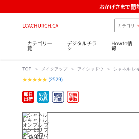
おかげさまで開設
LCACHURCH.CA
カテゴリ一
デジタルチラ
Howto情
覧
シ
報
TOP
メイクアップ
アイシャドウ
シャネル レキ
(2529)