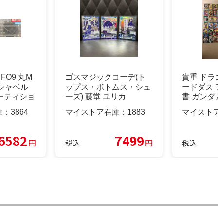
O9 丸M
ゴスマジックコーデ(ト
貴重 ドラ
シャベル
ップス・ボトムス・シュ
ードダス 
ーティショ
ーズ) 藤堂 ユリカ
書 ガンダ
庫：
3864
マイストア在庫：
1883
マイスト
6582
7499
円
円
税込
税込