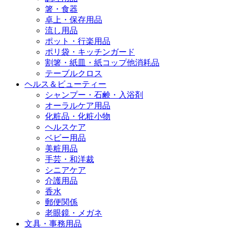
箸・食器
卓上・保存用品
流し用品
ポット・行楽用品
ポリ袋・キッチンガード
割箸・紙皿・紙コップ他消耗品
テーブルクロス
ヘルス＆ビューティー
シャンプー・石鹸・入浴剤
オーラルケア用品
化粧品・化粧小物
ヘルスケア
ベビー用品
美粧用品
手芸・和洋裁
シニアケア
介護用品
香水
郵便関係
老眼鏡・メガネ
文具・事務用品