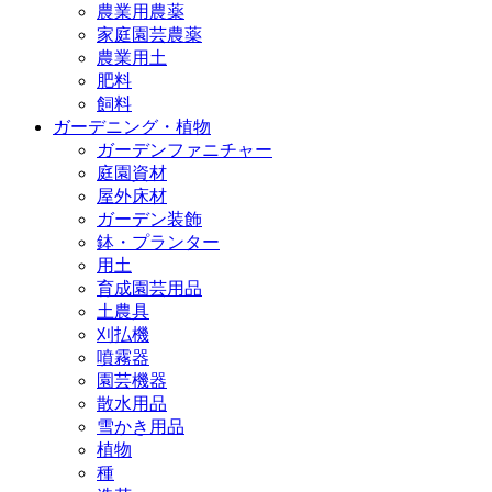
農業用農薬
家庭園芸農薬
農業用土
肥料
飼料
ガーデニング・植物
ガーデンファニチャー
庭園資材
屋外床材
ガーデン装飾
鉢・プランター
用土
育成園芸用品
土農具
刈払機
噴霧器
園芸機器
散水用品
雪かき用品
植物
種