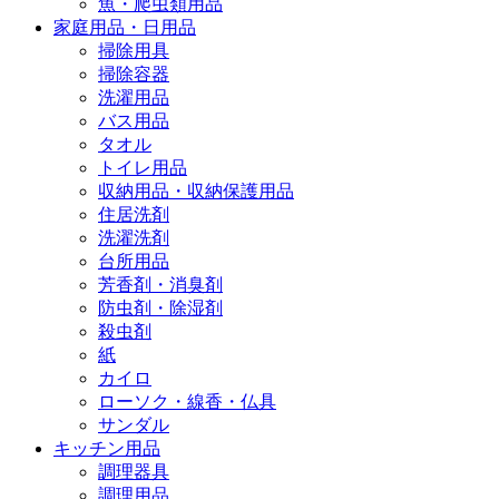
魚・爬虫類用品
家庭用品・日用品
掃除用具
掃除容器
洗濯用品
バス用品
タオル
トイレ用品
収納用品・収納保護用品
住居洗剤
洗濯洗剤
台所用品
芳香剤・消臭剤
防虫剤・除湿剤
殺虫剤
紙
カイロ
ローソク・線香・仏具
サンダル
キッチン用品
調理器具
調理用品