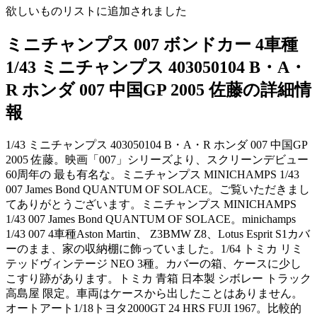
欲しいものリストに追加されました
ミニチャンプス 007 ボンドカー 4車種
1/43 ミニチャンプス 403050104 B・A・
R ホンダ 007 中国GP 2005 佐藤の詳細情
報
1/43 ミニチャンプス 403050104 B・A・R ホンダ 007 中国GP
2005 佐藤。映画「007」シリーズより、スクリーンデビュー
60周年の 最も有名な。ミニチャンプス MINICHAMPS 1/43
007 James Bond QUANTUM OF SOLACE。ご覧いただきまし
てありがとうございます。ミニチャンプス MINICHAMPS
1/43 007 James Bond QUANTUM OF SOLACE。minichamps
1/43 007 4車種Aston Martin、 Z3BMW Z8、Lotus Esprit S1カバ
ーのまま、家の収納棚に飾っていました。1/64 トミカ リミ
テッドヴィンテージ NEO 3種。カバーの箱、ケースに少し
こすり跡があります。トミカ 青箱 日本製 シボレー トラック
高島屋 限定。車両はケースから出したことはありません。
オートアート1/18トヨタ2000GT 24 HRS FUJI 1967。比較的