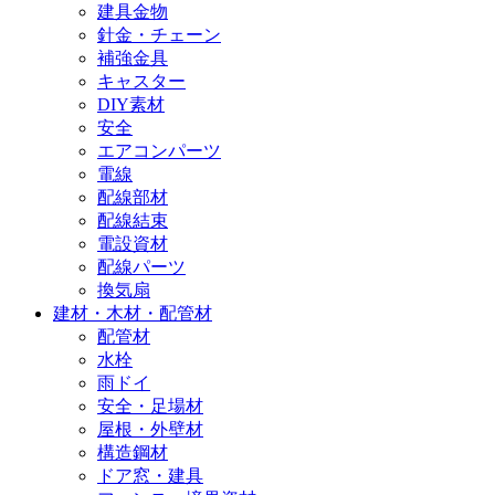
建具金物
針金・チェーン
補強金具
キャスター
DIY素材
安全
エアコンパーツ
電線
配線部材
配線結束
電設資材
配線パーツ
換気扇
建材・木材・配管材
配管材
水栓
雨ドイ
安全・足場材
屋根・外壁材
構造鋼材
ドア窓・建具