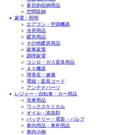
多目的収納用品
空間収納
家電・照明
エアコン・空調機器
冷房用品
暖房用品
その他暖房用品
家事家電
調理家電
コンロ・ガス器具用品
ＡＶ機器
理美容・健康
電線・延長コード
アンテナパーツ
レジャー・自転車・カー用品
洗車用品
ワックスケミカル
オイル・添加剤
バッテリー・電装・バルブ
車内用品・車外用品
車内小物