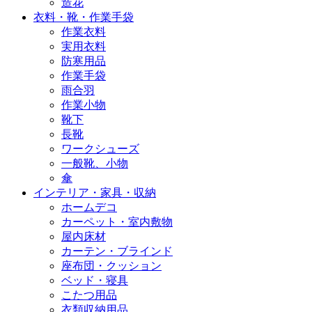
造花
衣料・靴・作業手袋
作業衣料
実用衣料
防寒用品
作業手袋
雨合羽
作業小物
靴下
長靴
ワークシューズ
一般靴、小物
傘
インテリア・家具・収納
ホームデコ
カーペット・室内敷物
屋内床材
カーテン・ブラインド
座布団・クッション
ベッド・寝具
こたつ用品
衣類収納用品