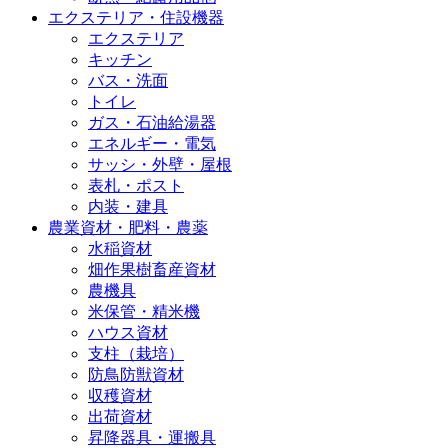
エクステリア・住設機器
エクステリア
キッチン
バス・洗面
トイレ
ガス・石油給湯器
エネルギー・電気
サッシ・外壁・屋根
表札・ポスト
内装・建具
農業資材・肥料・農薬
水稲資材
畑作果樹畜産資材
農機具
米保管・精米機
ハウス資材
支柱（栽培）
防鳥防獣資材
収穫資材
出荷資材
昇降器具・運搬具