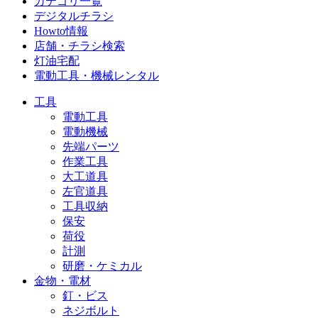
カテゴリ一覧
デジタルチラシ
Howto情報
店舗・チラシ検索
灯油宅配
電動工具・機械レンタル
工具
電動工具
電動機械
先端パーツ
作業工具
大工道具
左官道具
工具収納
保安
荷役
計測
研磨・ケミカル
金物・電材
釘・ビス
ネジボルト