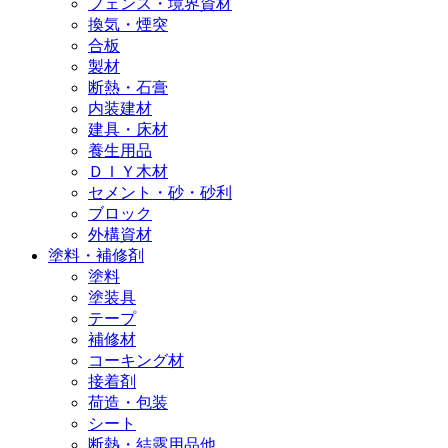
フェンス・境界資材
換気・煙突
合板
製材
断熱・石膏
内装建材
建具・床材
養生用品
ＤＩＹ木材
セメント・砂・砂利
ブロック
外構資材
塗料・補修剤
塗料
塗装具
テープ
補修材
コーキング材
接着剤
荷造・包装
シート
断熱・結露用品他