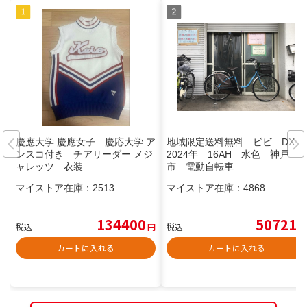
慶應大学 慶應女子 慶応大学 ア
地域限定送料無料 ビビ DX
ンスコ付き チアリーダー メジ
2024年 16AH 水色 神戸
ャレッツ 衣装
市 電動自転車
マイストア在庫：
2513
マイストア在庫：
4868
134400
50721
税込
円
税込
円
カートに入れる
カートに入れる