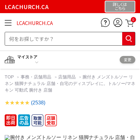
詳しくは
LCACHURCH.CA
こちら
0
LCACHURCH.CA
マイストア
変更
TOP
事務・店舗用品
店舗用品
腕付き メンズトルソー リ
ネン 猫脚ナチュラル 店舗・自宅のディスプレイに。トルソー/マネ
キン 可動式 腕付き 店舗
(2538)