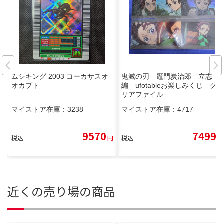
ムシキング 2003 コーカサスオ
鬼滅の刃 竈門炭治郎 立志
オカブト
編 ufotableお楽しみくじ ク
リアファイル
マイストア在庫：
3238
マイストア在庫：
4717
9570
7499
税込
円
税込
円
近くの売り場の商品