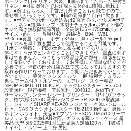
ポージング自在 リネン 木製。■細部までこだわった腕付き
リネン。■可動腕付きでお洋服を立体的に綺麗に飾れま
す。■腕はもちろん、手首だけ外すことも可能ですので、
着せ替えがらくらくです。■指の関節まで自在に動きま
す。■ボディ下のポール差込みは2箇所でパンツ対応■ボデ
ィ：リネン■猫脚/トップ：木製ナチュラル■ボディ下部の
ネジで高さ無段階調節可能：全高約135～175cm■ボディ
サイズ（約）： 首周り40 肩幅45 B94 W81
H90cm■質量（約）：ボディ3.5kg 脚＋ポール1.5kg■ボ
デイのみを卓上置き型として使用することも可能です。
【ボディ特徴】・PEの土台に布を被せてあります。・本
体にすくう形でピンを使うことはできますが、垂直に刺す
事はできません。※こちらの商品は足の部分、頭部をばら
して発送いたしております。※お客様にて簡単な組立てが
必要です。※首の部分は組み立て式になっておりますので
取れる作りになっております。ご覧いただきありがとうご
ざいます。。腕付き メンズ トルソー 麻 猫脚ナチュラル
男性 アーム付きトルソーの。エアレジ スター精密
mPOP POP10-B1 BLK JP。テックレジスター FS-700
設定無料 現行機種 店名無料 004012。お値下げ！
サーマルプリンター レシートプリンター RP-F10 ブラッ
ク。権*六様 CASIO 電子レジスター SR-S200 ※取説無
し。シャープ SHARP XE-A20 レジスター 本体レジロール
付き。CASIO カシオ レジスター TE-2100 動作品。男性マ
ネキン ホワイト。美品■エプソン EPSON TM-m10 サーマ
ルプリンター 有線LAN対応。ガラス冷蔵ショーケース 超
美品 大型 5段 2025年1月に新品購入定価120万。【破格！
キイヤ】トルソー 上半身 男性