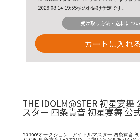
2026.08.14 19:55頃のお届け予定です。
受け取り方法・送料につ
カートに入れ
THE IDOLM@STER 初星宴
スター 四条貴音 初星宴舞 
Yahoo!オークション - アイドルマスター 四条貴音 初星宴舞
ととき 四条貴音 | Fantasia。ご覧いただきあり