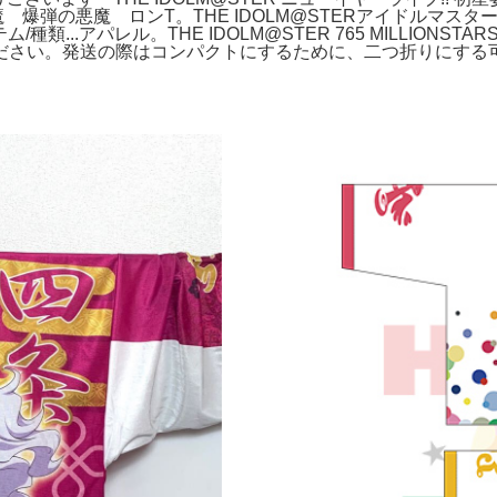
弾の悪魔 ロンT。THE IDOLM@STERアイドルマスターアイ
...アパレル。THE IDOLM@STER 765 MILLIONSTARS 
さい。発送の際はコンパクトにするために、二つ折りにする可能