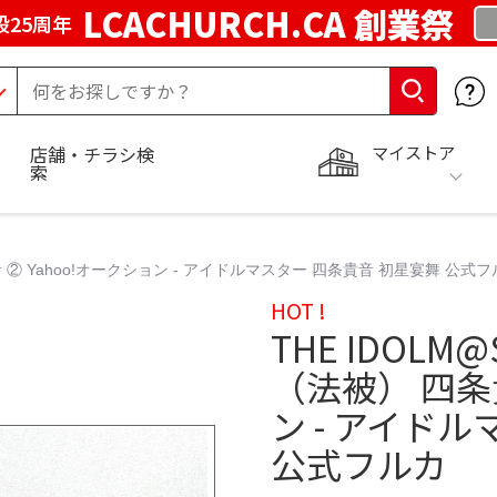
LCACHURCH.CA 創業祭
25周年
マイストア
店舗・チラシ検
索
音 ② Yahoo!オークション - アイドルマスター 四条貴音 初星宴舞 公式
HOT !
THE IDOL
（法被） 四条貴
ン - アイド
公式フルカ