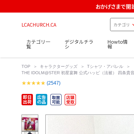
おかげさまで開設
LCACHURCH.CA
カテゴリ一
デジタルチラ
Howto情
覧
シ
報
TOP
キャラクターグッズ
Tシャツ・アパレル
THE IDOLM@STER 初星宴舞 公式ハッピ（法被） 四条貴
(2547)