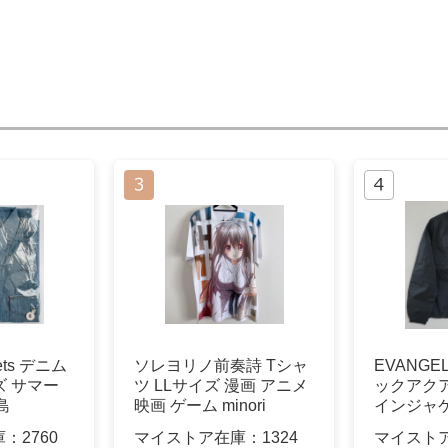
ets デニム
ソレヨリノ前奏詩 Tシャ
EVANGE
ズ サマー
ツ LLサイズ 漫画 アニメ
ックアク
島
映画 ゲーム minori
インジャケ
庫：
2760
マイストア在庫：
1324
マイスト