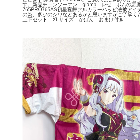
す。新品チェンソーマン glamb レゼ ボムの悪魔 爆
765PRO765AS初星宴舞フルカラーハッピ法被アイテム/種類
の為、多少のシワなどあるかと思いますがご了承くだ
上下セット XLサイズ かばん、おまけ付き