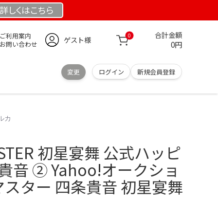
詳しくは
こちら
合計金額
ご利用案内
0
ゲスト様
0円
お問い合わせ
変更
ログイン
新規会員登録
フルカ
M@STER 初星宴舞 公式ハッピ
音 ② Yahoo!オークショ
ルマスター 四条貴音 初星宴舞