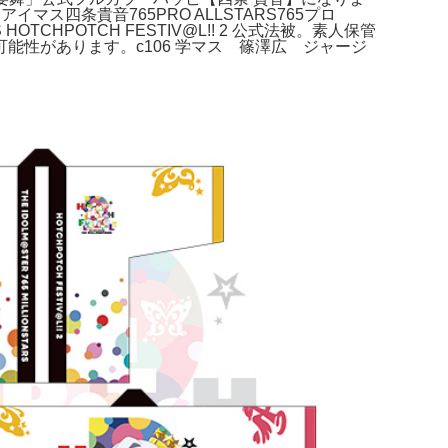
マス四条貴音765PRO ALLSTARS765プロ
HOTCHPOTCH FESTIV@L!! 2 公式法被。素人保管
性があります。c106 学マス 篠澤広 ジャージ