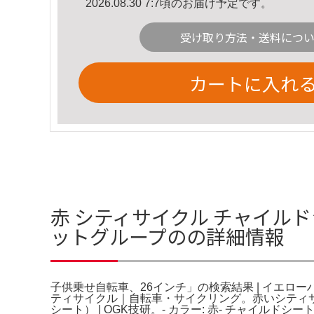
2026.08.30 7:7頃のお届け予定です。
受け取り方法・送料につ
カートに入れ
赤 シティサイクル チャイルド
ットグループのの詳細情報
子供乗せ自転車、26インチ」の検索結果 | イエロ
ティサイクル｜自転車・サイクリング。赤いシティサ
シート） | OGK技研。- カラー: 赤- チャイルド