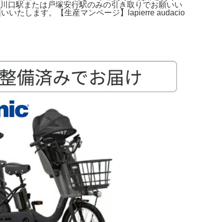
※東川口駅または戸塚安行駅のみの引き取りでお願いい
ます。【生産マンページ】lapierre audacio