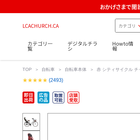
おかげさまで開設
LCACHURCH.CA
カテゴリ一
デジタルチラ
Howto情
覧
シ
報
TOP
自転車
自転車本体
赤 シティサイクル 
(2493)