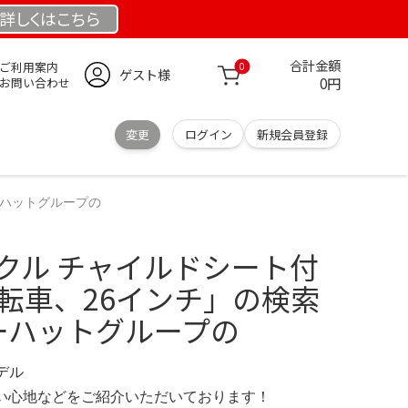
詳しくは
こちら
合計金額
ご利用案内
0
ゲスト様
0円
お問い合わせ
変更
ログイン
新規会員登録
ーハットグループの
イクル チャイルドシート付
自転車、26インチ」の検索
ローハットグループの
モデル
の使い心地などをご紹介いただいております！